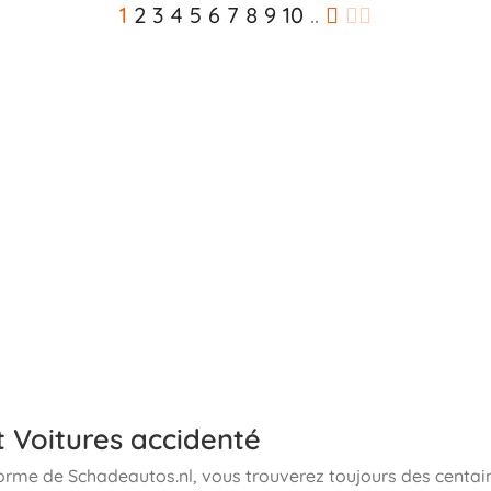
1
2
3
4
5
6
7
8
9
10
..
 Voitures accidenté
forme de Schadeautos.nl, vous trouverez toujours des centai