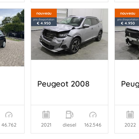
nouveau
nouveau
prix d'exportation
prix d'exportation
€ 4.950
€ 4.950
Peugeot 2008
Peug
2021
diesel
162.546
2022
46.762