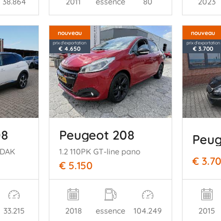
38.864
2011
essence
80
2023
nouveau
nouveau
prix d'exportation
prix d'exportation
€ 4.650
€ 3.700
08
Peugeot 208
Peug
ADAK
1.2 110PK GT-line pano
€ 3.7
€ 5.150
2015
33.215
2018
essence
104.249