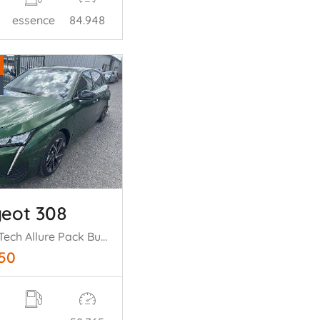
essence
84.948
eot 308
1.2 PureTech Allure Pack Business 5 drs
750