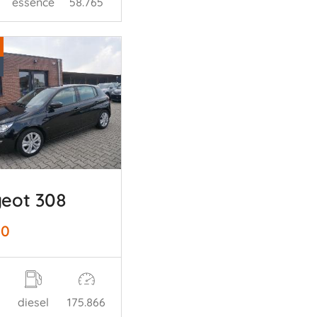
essence
58.765
eot 308
00
diesel
175.866