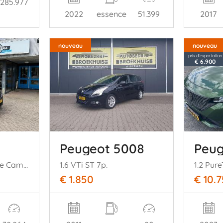
285.977
2022
essence
51.399
2017
nouveau
nouveau
prix d'exportation
€ 6.900
Peugeot 5008
Peug
1.0 e-VTi Allure Cruise Camera Climate
1.6 VTi ST 7p.
€ 1.850
€ 10.