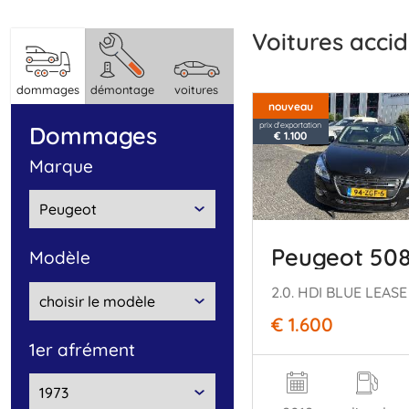
Voitures acc
dommages
démontage
voitures
nouveau
prix d'exportation
dommages
€ 1.100
marque
Peugeot 50
modèle
2.0. HDI BLUE LEASE
€ 1.600
1er afrément