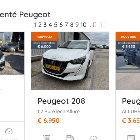
identé Peugeot
1
2
3
4
5
6
7
8
9
10
..
nouveau
nouveau
prix d'exportation
prix d'exportation
€ 6.000
€ 3.650
8
Peugeot 208
Peug
1.2 PureTech Allure
ALLUR
€ 6.950
€ 3.6