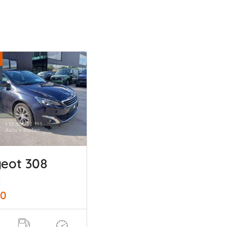
eot 308
E
50