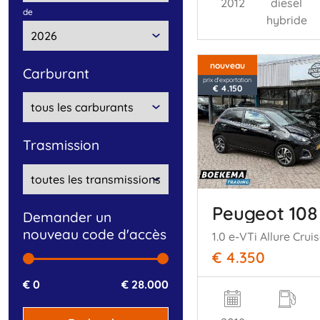
2012
diesel
de
hybride
nouveau
carburant
prix d'exportation
€ 4.150
trasmission
Peugeot 108
Demander un
nouveau code d'accès
€ 4.350
€ 0
€ 28.000