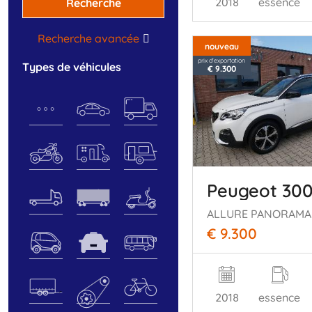
2018
essence
Recherche
Recherche avancée
nouveau
prix d'exportation
types de véhicules
€ 9.300
Peugeot 30
ALLURE PANORAM
€ 9.300
2018
essence