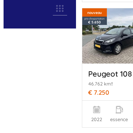
nouveau
prix d'exportation
€ 5.650
Peugeot 108
46.762 km!!
€ 7.250
2022
essence