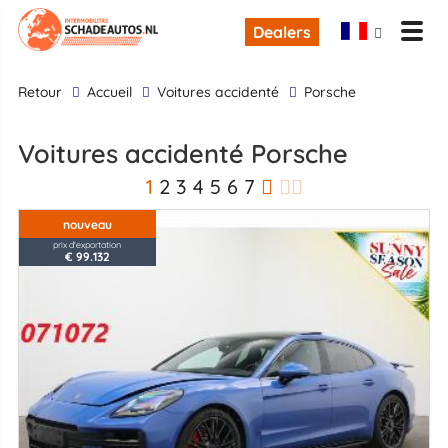
Dealers
retour
Accueil
Voitures accidenté
Porsche
Voitures accidenté Porsche
1
2
3
4
5
6
7
nouveau
prix d'exportation
€ 99.132