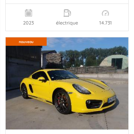
2023
électrique
14.731
nouveau