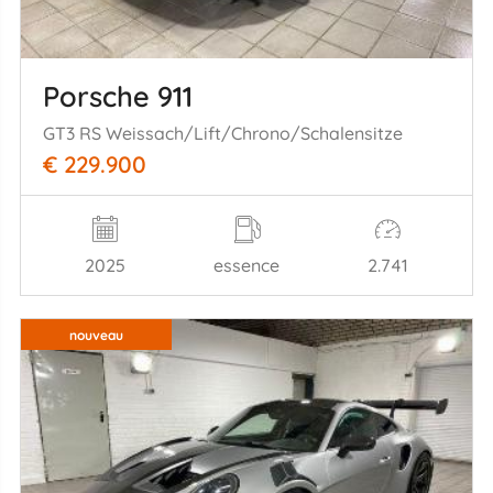
Porsche 911
GT3 RS Weissach/Lift/Chrono/Schalensitze
€ 229.900
2025
essence
2.741
nouveau