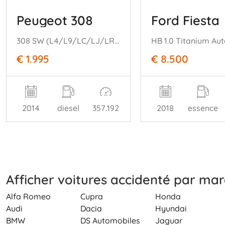
Peugeot 308
Ford Fiesta
308 SW (L4/L9/LC/LJ/LR) Combi 5-drs 1.6 BlueHDi 120 (DV6FC(BHZ)) [88kW= ] (03-2014/12-2021)
HB 1.0 Titanium Au
€ 1.995
€ 8.500
2014
diesel
357.192
2018
essence
Afficher voitures accidenté par ma
Alfa Romeo
Cupra
Honda
Audi
Dacia
Hyundai
BMW
DS Automobiles
Jaguar