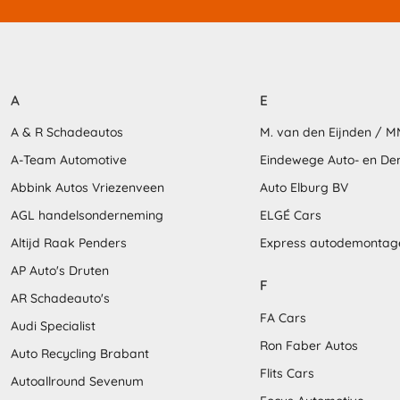
A
E
A & R Schadeautos
M. van den Eijnden / 
A-Team Automotive
Eindewege Auto- en D
Abbink Autos Vriezenveen
Auto Elburg BV
AGL handelsonderneming
ELGÉ Cars
Altijd Raak Penders
Express autodemontag
AP Auto's Druten
F
AR Schadeauto's
FA Cars
Audi Specialist
Ron Faber Autos
Auto Recycling Brabant
Flits Cars
Autoallround Sevenum