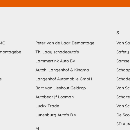
L
S
MMC
Peter van de Laar Demontage
Van S
emontagebe
Th. Laay schadeauto's
Safety
Lammertink Auto BV
Samse
Autoh. Langenhof & Kingma
Schaap
e
Langenhof Automobile GmbH
Schade
Bart van Lieshout Geldrop
Van Sc
Autobedrijf Looman
Scholt
Luckx Trade
Van Sc
Lunenburg Auto's B.V.
De Sco
SD Aut
M