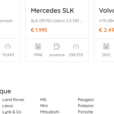
Mercedes SLK
Volv
tomaat
SLK (R170) Cabrio 2.3 230 K 16V (M111.973) [142kW] (09-1996/03-2000)
€ 1.995
€ 2.4
76.843
1998
essence
298.555
2012
rque
Land Rover
MG
Peugeot
Lexus
Mini
Polestar
Lynk & Co
Mitsubishi
Porsche