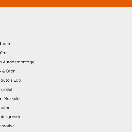
abben
 Car
n Autodemontage
 & Bron
auto’s Edo
hijndel
en Markelo
hoten
otergrossier
omotive