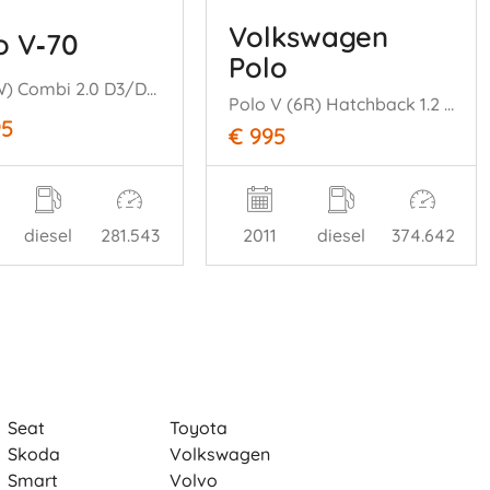
Volkswagen
o V‑70
Polo
V70 (BW) Combi 2.0 D3/D4 20V (D5204T3) [120kW] (03-2010/12-2015)
Polo V (6R) Hatchback 1.2 TDI 12V BlueMotion (CFWA(Euro 5)) [55kW] (1= 0-2009/05-2014)
95
€ 995
diesel
281.543
2011
diesel
374.642
Seat
Toyota
Skoda
Volkswagen
Smart
Volvo