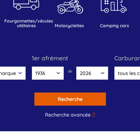
fourgonnettes/vécules
utilitaires
motocyclettes
camping cars
1er afrément
carbura
de
Recherche
Recherche avancée