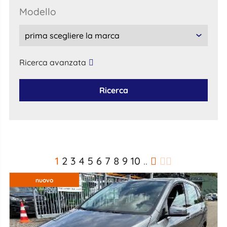
modello
Ricerca avanzata
Ricerca
1
2
3
4
5
6
7
8
9
10
..
nuovo