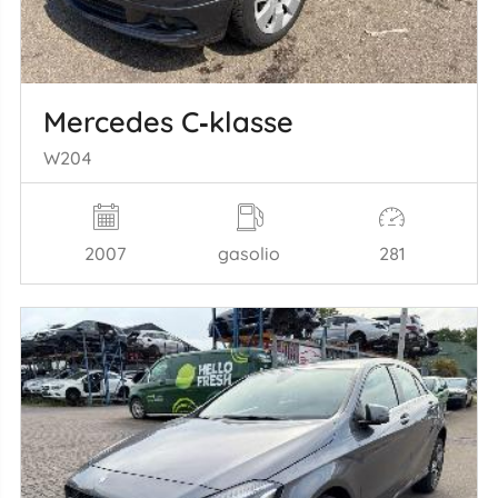
Mercedes C‑klasse
W204
2007
gasolio
281