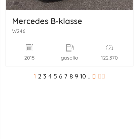
Mercedes B‑klasse
W246
2015
gasolio
122.370
1
2
3
4
5
6
7
8
9
10
..