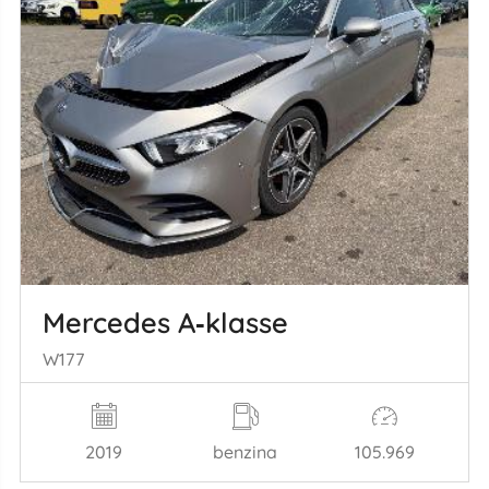
Mercedes A‑klasse
W177
2019
benzina
105.969