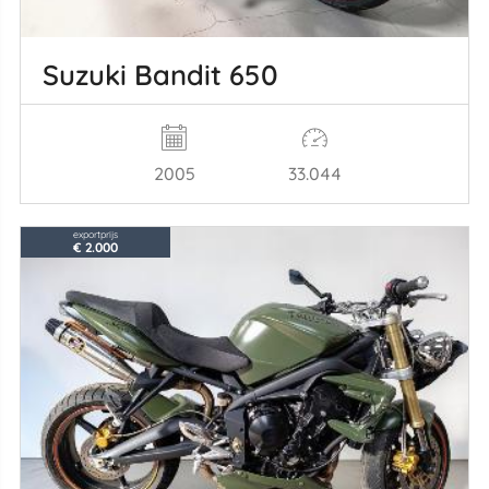
Suzuki Bandit 650
2005
33.044
exportprijs
€ 2.000