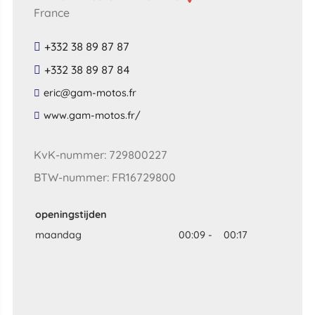
France
+332 38 89 87 87
+332 38 89 87 84
​eric​@​gam​-​motos​.​fr​
​www​.​gam​-​motos​.​fr​/
KvK-nummer: 729800227
BTW-nummer: FR16729800
openingstijden
maandag
00:09
-
00:17