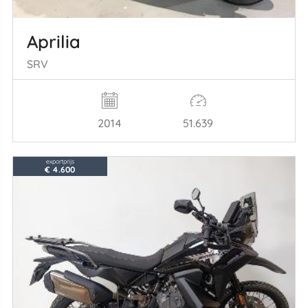
Aprilia
SRV
2014
51.639
exportprijs
€ 4.600