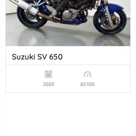
Suzuki SV 650
2005
65.100