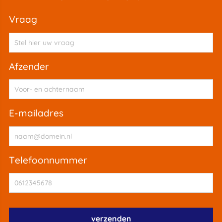
vraag
afzender
e-mailadres
telefoonnummer