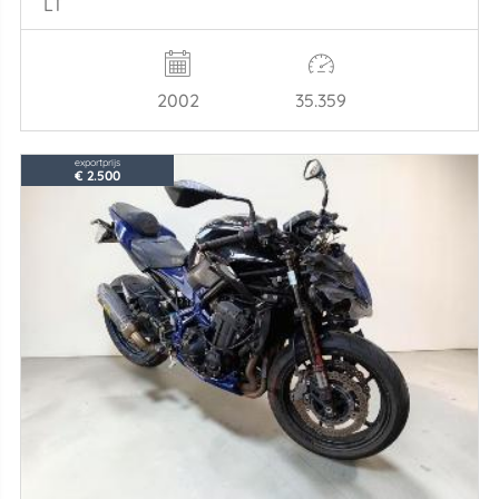
LT
2002
35.359
exportprijs
€ 2.500