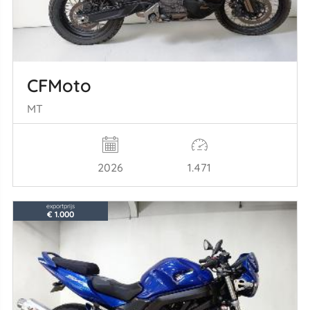
CFMoto
MT
2026
1.471
exportprijs
€ 1.000