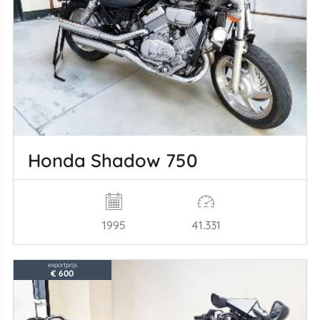
Honda Shadow 750
1995
41.331
exportprijs
€ 600