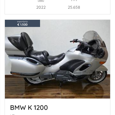
2022
25.658
exportprijs
€ 1.500
BMW K 1200