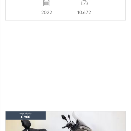
2022
10.672
exportprijs
€ 900