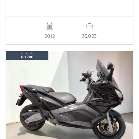
2012
33.023
exportprijs
€ 1.700