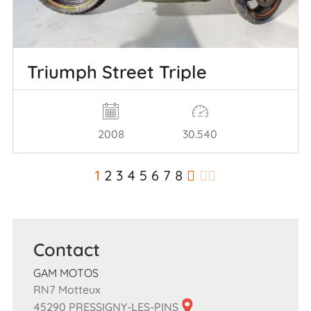
Triumph Street Triple
2008
30.540
1
2
3
4
5
6
7
8
Contact
GAM MOTOS
RN7 Motteux
45290 PRESSIGNY-LES-PINS