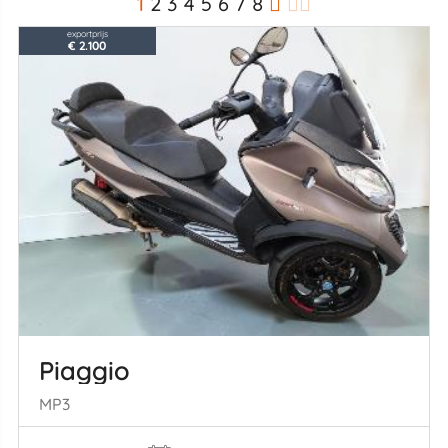
1
2
3
4
5
6
7
8
exportprijs
€ 2.100
Piaggio
MP3