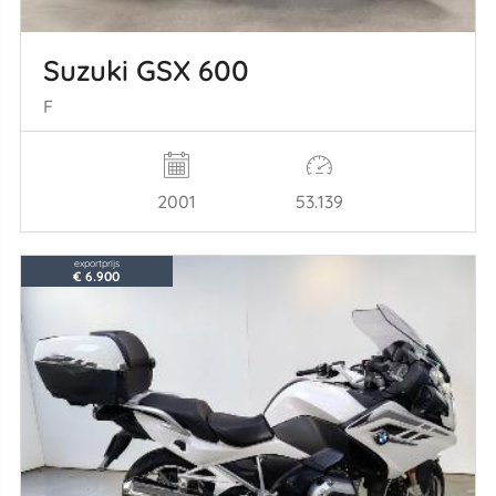
Suzuki GSX 600
F
2001
53.139
exportprijs
€ 6.900