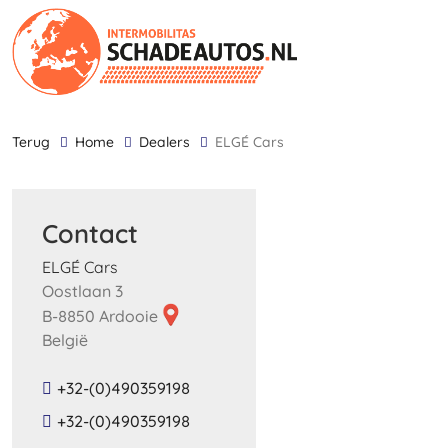
terug
Home
Dealers
ELGÉ Cars
Contact
ELGÉ Cars
Oostlaan 3
B-8850 Ardooie
België
+32-(0)490359198
+32-(0)490359198