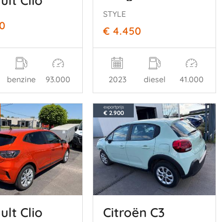
STYLE
50
€ 4.450
benzine
93.000
2023
diesel
41.000
exportprijs
€ 2.900
ult Clio
Citroën C3