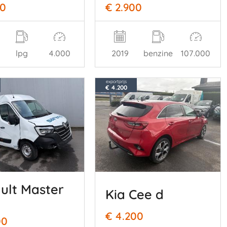
00
€ 2.900
lpg
4.000
2019
benzine
107.000
exportprijs
€ 4.200
ult Master
Kia Cee d
€ 4.200
00