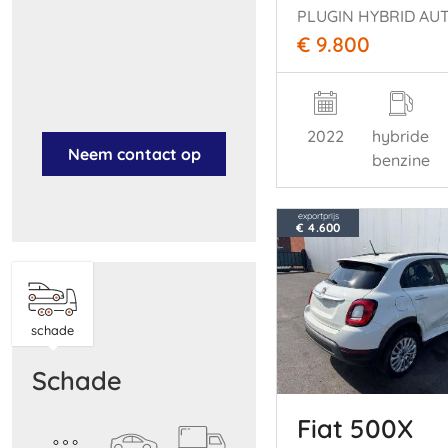
PLUGIN HYBRID AU
€ 9.800
2022
hybride
Neem contact op
benzine
exportprijs
€ 4.600
schade
schade
Fiat 500X