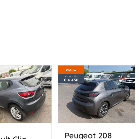
nieuw
exportprijs
€ 4.450
Peugeot 208
ult Clio