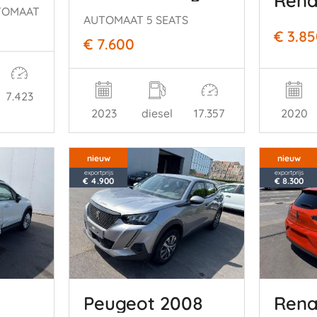
TOMAAT
AUTOMAAT 5 SEATS
€ 3.8
€ 7.600
7.423
2020
2023
diesel
17.357
nieuw
nieuw
exportprijs
exportprijs
€ 4.900
€ 8.300
Peugeot 2008
Rena