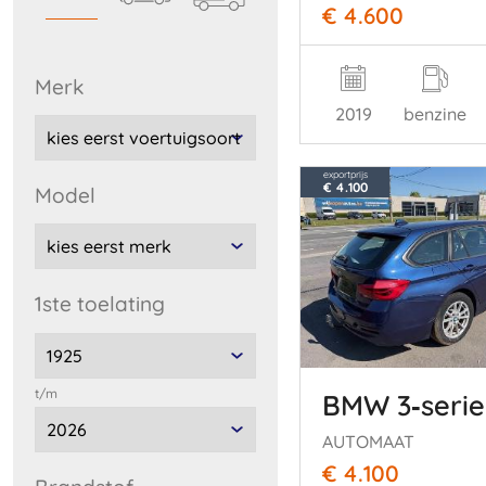
€ 4.600
merk
2019
benzine
exportprijs
€ 4.100
model
1ste toelating
t/m
BMW 3‑serie
AUTOMAAT
€ 4.100