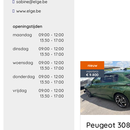
​sabine​@​elge​.​be​
​www​.​elge​.​be​
openingstijden
maandag
09:00
-
12:00
13:30
-
17:00
dinsdag
09:00
-
12:00
13:30
-
17:00
woensdag
09:00
-
12:00
nieuw
13:30
-
17:00
exportprijs
€ 9.800
donderdag
09:00
-
12:00
13:30
-
17:00
vrijdag
09:00
-
12:00
13:30
-
17:00
Peugeot 30