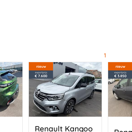
1
nieuw
nieuw
exportprijs
exportprijs
€ 7.600
€ 3.850
8
Renault Kangoo
Rena