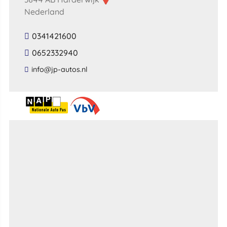
Nederland
0341421600
0652332940
​info​@​jp​-​autos​.​nl​