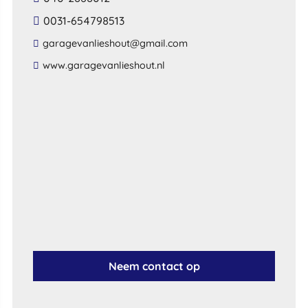
0031-654798513
​garagevanlieshout​@​gmail​.​com​
​www​.​garagevanlieshout​.​nl​
Neem contact op