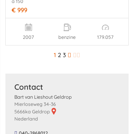
a 150
€ 999
2007
benzine
179.057
1
2
3
Contact
Bart van Lieshout Geldrop
Mierloseweg 34-36
5666ka Geldrop
Nederland
040-2868012