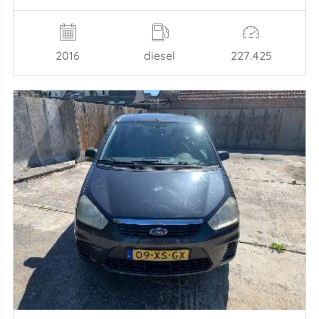
2016
diesel
227.425