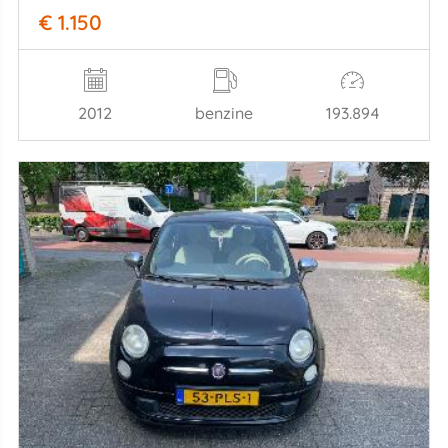
€ 1.150
2012
benzine
193.894