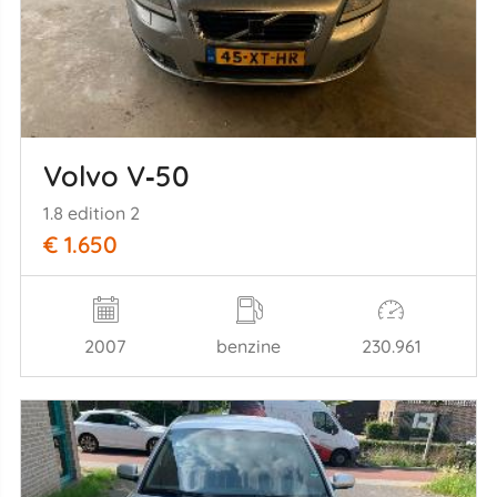
Volvo V‑50
1.8 edition 2
€ 1.650
2007
benzine
230.961