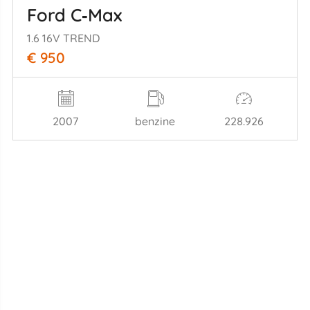
Ford C‑Max
1.6 16V TREND
€ 950
2007
benzine
228.926