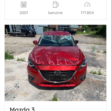
2001
benzine
171.804
Mazda 3