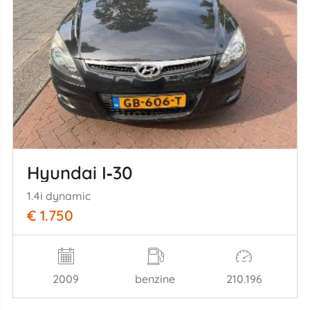
Hyundai I‑30
1.4i dynamic
€ 1.750
2009
benzine
210.196