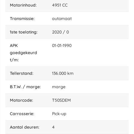
motorinhoud:
4951 CC
transmissie:
automaat
1ste toelating:
2020 / 0
APK
01-01-1990
goedgekeurd
t/m:
tellerstand:
136.000 km
B.T.W. / marge:
marge
motorcode:
T50SDEM
carrosserie:
Pick-up
aantal deuren:
4