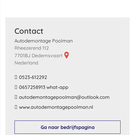
Contact
Autodemontage Poolman
Rheezerend 112
7701BJ Dedemsvaart
Nederland
0523-612292
0657258913 what-app
​autodemontagepoolman​@​outlook​.​com​
​www​.​autodemontagepoolman​.​nl​
Ga naar bedrijfspagina