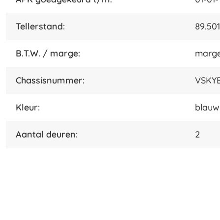
tellerstand:
89.50
B.T.W. / marge:
marg
chassisnummer:
VSKYB
kleur:
blauw
aantal deuren:
2