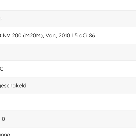
n
 NV 200 (M20M), Van, 2010 1.5 dCi 86
CC
eschakeld
 0
1990