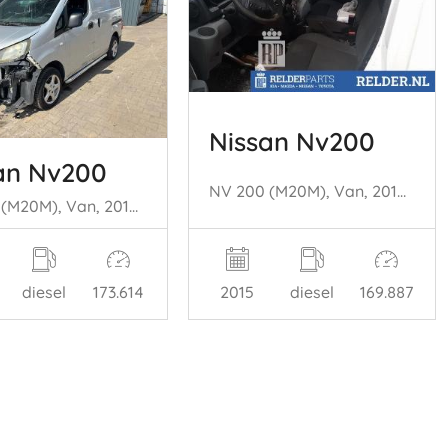
Nissan Nv200
an Nv200
NV 200 (M20M), Van, 2010 1.5 dCi 90
NV 200 (M20M), Van, 2010 1.5 dCi 86
diesel
173.614
2015
diesel
169.887