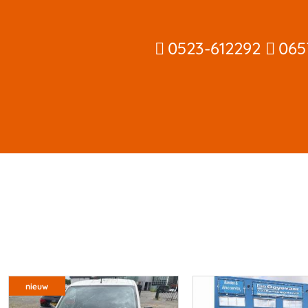
0523-612292
065
nieuw