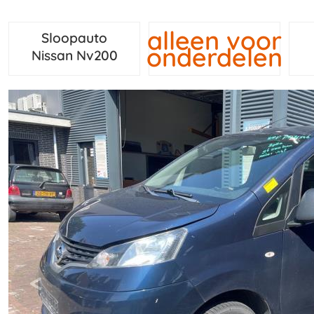
alleen voor
Sloopauto
onderdelen
Nissan Nv200