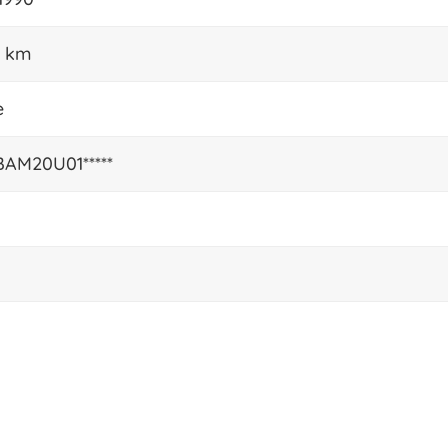
1 km
e
AM20U01*****