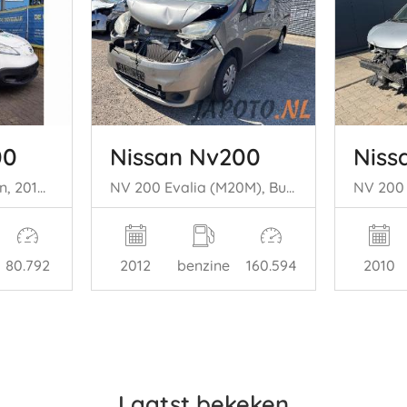
00
Nissan Nv200
Niss
NV 200 (M20M), Van, 2010 E-NV200
NV 200 Evalia (M20M), Bus, 2009 1.6 16V
80.792
2012
benzine
160.594
2010
Laatst bekeken