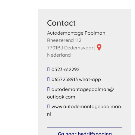
Contact
Autodemontage Poolman
Rheezerend 112
7701BJ Dedemsvaart
Nederland
0523-612292
0657258913 what-app
​autodemontagepoolman​@​
outlook​.​com​
​www​.​autodemontagepoolman​.​
nl​
Ga naar bedrijfspagina