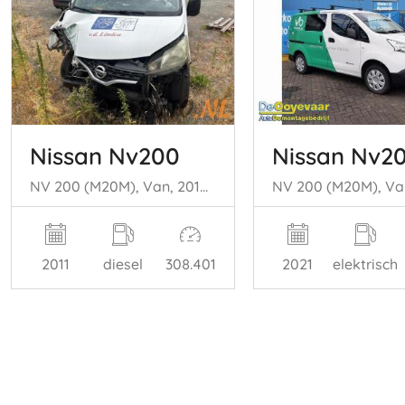
Nissan Nv200
Nissan Nv2
NV 200 (M20M), Van, 2010 1.5 dCi 86
2011
diesel
308.401
2021
elektrisch