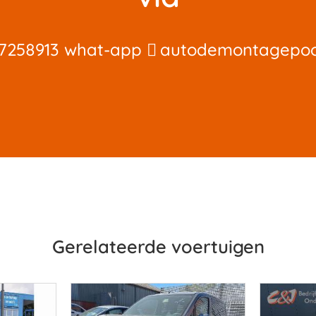
7258913 what-app
autodemontagepo
Gerelateerde voertuigen