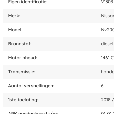
eigen identificatie:
V1303
merk:
Nissa
model:
Nv200
brandstof:
diesel
motorinhoud:
1461 
transmissie:
handg
aantal versnellingen:
6
1ste toelating:
2018 /
APK goedgekeurd t/m:
01-01-