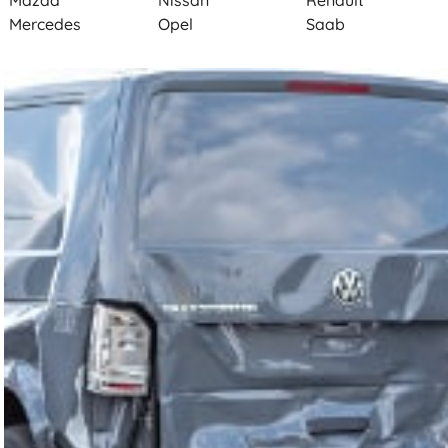
Mazda
Nissan
Renault
Mercedes
Opel
Saab