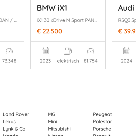
BMW iX1
Audi
1.4 TFSI S-LINE / SEDAN / AUTOMAAT / NAVI / CRUISE
iX1 30 xDrive M Sport PANO HUD Frozen-Grey VOLL
€ 22.500
€ 39.
73.348
2023
elektrisch
81.754
2024
Land Rover
MG
Peugeot
Lexus
Mini
Polestar
Lynk & Co
Mitsubishi
Porsche