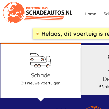
Home
Sc
Helaas, dit voertuig is 
schade
311 nieuwe voertuigen
58 ni