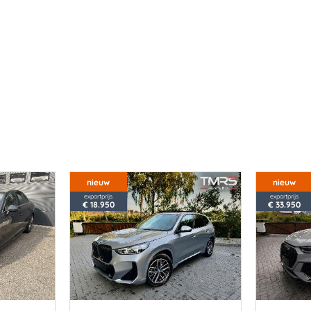
nieuw
nieuw
exportprijs
exportprijs
€ 18.950
€ 33.950