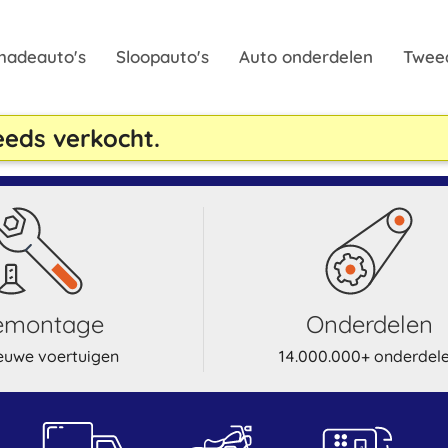
hadeauto's
Sloopauto's
Auto onderdelen
Twee
reeds verkocht.
demontage
onderdelen
euwe voertuigen
14.000.000+ onderdel