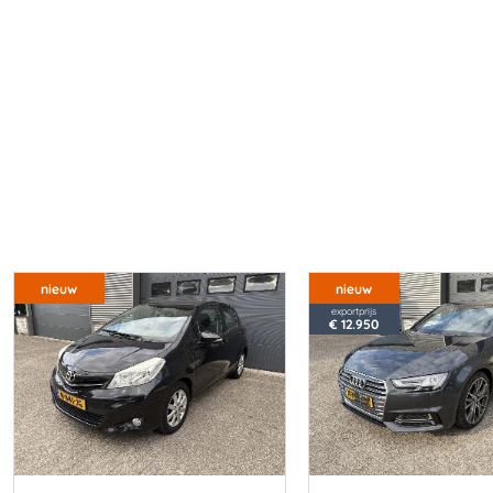
nieuw
nieuw
exportprijs
€ 12.950