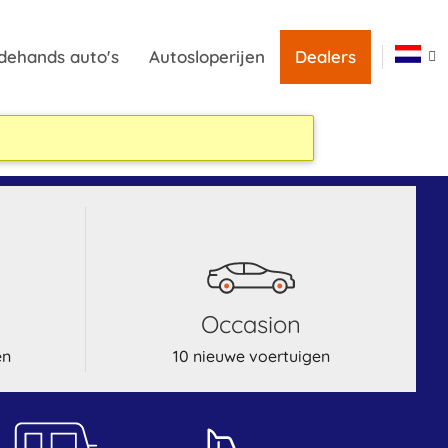
dehands auto's
Autosloperijen
Dealers
occasion
en
10 nieuwe voertuigen