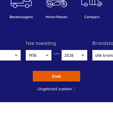
bestelwagens
motorfietsen
campers
1ste toelating
brandst
t/m
Zoek
Uitgebreid zoeken