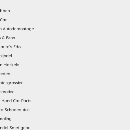
abben
 Car
n Autodemontage
 & Bron
auto’s Edo
hijndel
en Markelo
hoten
otergrossier
omotive
 Hand Car Parts
tra Schadeauto's
maling
ndel-Smet gebr.