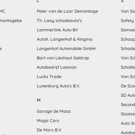
L
S
MMC
Peter van de Laar Demontage
Van S
emontagebe
Th. Laay schadeauto's
Safety
Lammertink Auto BV
Samse
Autoh. Langenhof & Kingma
Schaap
e
Langenhof Automobile GmbH
Schade
Bart van Lieshout Geldrop
Van Sc
Autobedrijf Looman
Scholt
Luckx Trade
Van Sc
Lunenburg Auto's B.V.
De Sco
SD Aut
M
Second
Garage de Maas
Sloots
Magic Cars
Auto S
De Mars B.V.
Autoha