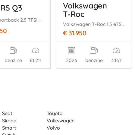
Volkswagen
 RS Q3
T‑Roc
RSQ3 Sportback 2.5 TFSI Quattro PANO NARDO-GREY SONOS
Volkswagen T-Roc 1.5 eTSI 110 kW R-Line Camera Ambiance ACC
950
€ 31.950
benzine
61.211
2026
benzine
3.167
Seat
Toyota
Skoda
Volkswagen
Smart
Volvo