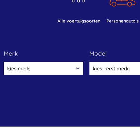
alle voertuigsoorten
personenauto's
merk
model