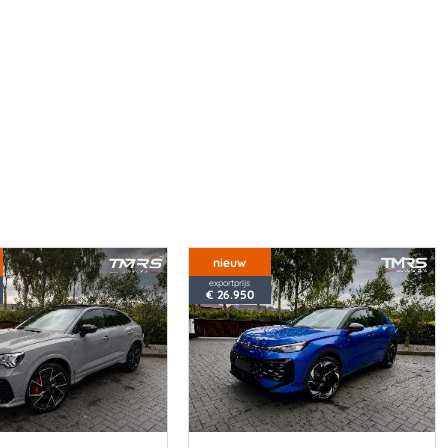
nieuw
exportprijs
€ 26.950