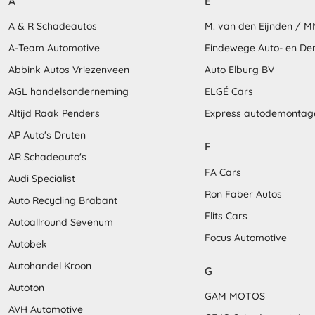
A
E
A & R Schadeautos
M. van den Eijnden / 
A-Team Automotive
Eindewege Auto- en D
Abbink Autos Vriezenveen
Auto Elburg BV
AGL handelsonderneming
ELGÉ Cars
Altijd Raak Penders
Express autodemontag
AP Auto's Druten
F
AR Schadeauto's
FA Cars
Audi Specialist
Ron Faber Autos
Auto Recycling Brabant
Flits Cars
Autoallround Sevenum
Focus Automotive
Autobek
Autohandel Kroon
G
Autoton
GAM MOTOS
AVH Automotive