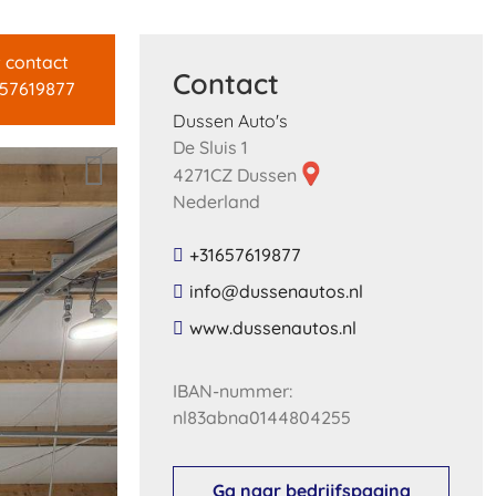
t contact
Contact
657619877
Dussen Auto's
De Sluis 1
4271CZ Dussen
Nederland
+31657619877
​info​@​dussenautos​.​nl​
​www​.​dussenautos​.​nl​
IBAN-nummer:
nl83abna0144804255
Ga naar bedrijfspagina