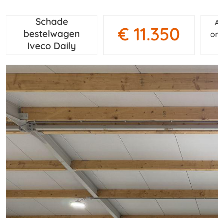
Schade
€ 11.350
bestelwagen
on
Iveco Daily