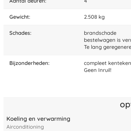
aantal deuren:
4
gewicht:
2.508 kg
schades:
brandschade
bestelwagen is ver
Te lang geregeneree
bijzonderheden:
compleet kenteke
Geen Inruil!
op
Koeling en verwarming
airconditioning