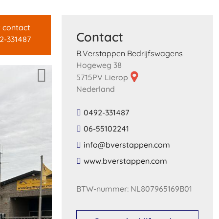
t contact
Contact
2-331487
B.Verstappen Bedrijfswagens
Hogeweg 38
5715PV Lierop
Nederland
0492-331487
06-55102241
​info​@​bverstappen​.​com​
​www​.​bverstappen​.​com​
BTW-nummer: NL807965169B01