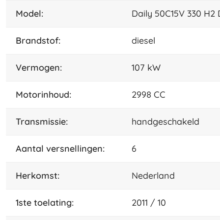
model:
Daily 50C15V 330 H
brandstof:
diesel
vermogen:
107 kW
motorinhoud:
2998 CC
transmissie:
handgeschakeld
aantal versnellingen:
6
herkomst:
Nederland
1ste toelating:
2011 / 10