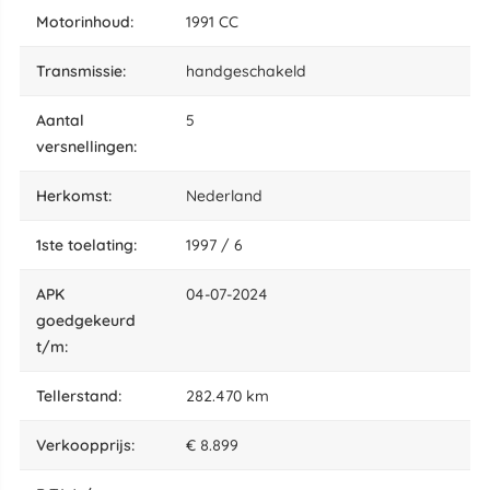
motorinhoud:
1991 CC
transmissie:
handgeschakeld
aantal
5
versnellingen:
herkomst:
Nederland
1ste toelating:
1997 / 6
APK
04-07-2024
goedgekeurd
t/m:
tellerstand:
282.470 km
Verkoopprijs:
€ 8.899