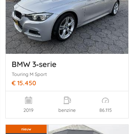
BMW 3‑serie
Touring M Sport
€ 15.450
2019
benzine
86.115
nieuw