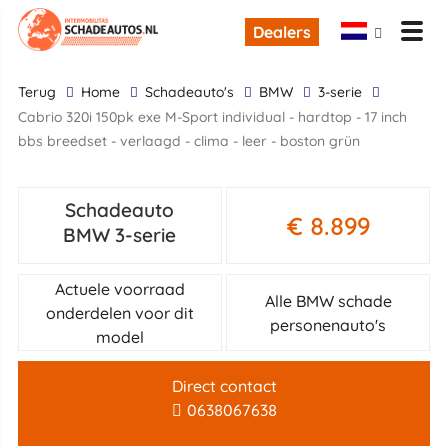
Dealers
terug
Home
Schadeauto's
BMW
3-serie
cabrio 320i 150pk exe M-Sport individual - hardtop - 17 inch
bbs breedset - verlaagd - clima - leer - boston grün
Schadeauto
€ 8.899
BMW 3-serie
Actuele voorraad
Alle BMW schade
onderdelen voor dit
personenauto's
model
Direct contact
0638067638