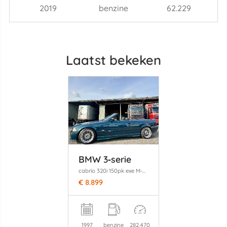
2019
benzine
62.229
Laatst bekeken
BMW 3‑serie
cabrio 320i 150pk exe M-Sport individual - hardtop - 17 inch bbs breedset - verlaagd - clima - leer - boston grün
€ 8.899
1997
benzine
282.470