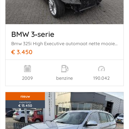
BMW 3‑serie
Bmw 325i High Executive automaat nette mooie auto!
€ 3.450
2009
benzine
190.042
nieuw
exportprijs
€ 13.450