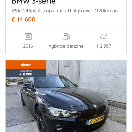
BMW 3‑serie
330e 245pk 8-traps aut + f1 high exe - 112dkm nap - harman - stuur + stoelverw v+a - 360cam - head up - elektr rollo
€ 14.600
2016
hybride benzine
112.957
nieuw
exportprijs
€ 11.000