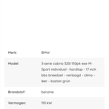
merk:
BMW
model:
3-serie cabrio 320i 150pk exe M-
Sport individual - hardtop - 17 inch
bbs breedset - verlaagd - clima -
leer - boston grün
brandstof:
benzine
vermogen:
110 kW