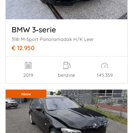
BMW 3‑serie
318i M-Sport Panoramadak H/K Leer
€ 12.950
2019
benzine
145.359
nieuw