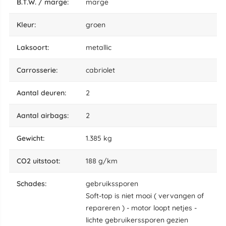
B.T.W. / marge:
marge
kleur:
groen
laksoort:
metallic
carrosserie:
cabriolet
aantal deuren:
2
aantal airbags:
2
gewicht:
1.385 kg
CO2 uitstoot:
188 g/km
schades:
gebruikssporen
Soft-top is niet mooi ( vervangen of
repareren ) - motor loopt netjes -
lichte gebruikerssporen gezien