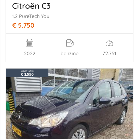
Citroën C3
1.2 PureTech You
€ 5.750
2022
benzine
72.751
exportprijs
€ 2.550