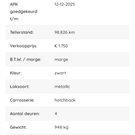
APK
12-12-2025
goedgekeurd
t/m:
tellerstand:
98.826 km
Verkoopprijs:
€ 1.750
B.T.W. / marge:
marge
kleur:
zwart
laksoort:
metallic
carrosserie:
hatchback
aantal deuren:
4
gewicht:
948 kg