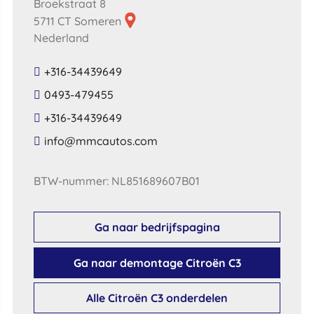
Broekstraat 8
5711 CT Someren
Nederland
+316-34439649
0493-479455
+316-34439649
​info​@​mmcautos​.​com​
BTW-nummer: NL851689607B01
Ga naar bedrijfspagina
Ga naar demontage Citroën C3
Alle Citroën C3 onderdelen