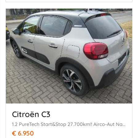
Citroën C3
1.2 PureTech Start&Stop 27.700km!! Airco-Aut Navi HalfLeer Keyless-Start Parktronic CruiseControl
€ 6.950