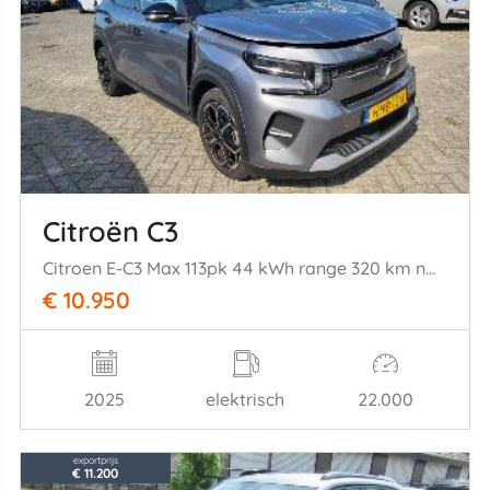
Citroën C3
Citroen E-C3 Max 113pk 44 kWh range 320 km nwpr € 30000
€ 10.950
2025
elektrisch
22.000
exportprijs
€ 11.200