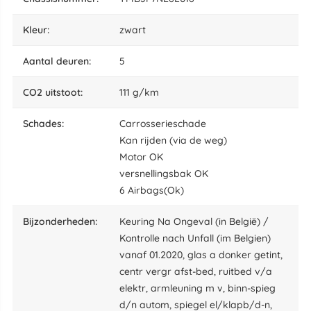
kleur:
zwart
aantal deuren:
5
CO2 uitstoot:
111 g/km
schades:
Carrosserieschade
Kan rijden (via de weg)
Motor OK
versnellingsbak OK
6 Airbags(Ok)
bijzonderheden:
Keuring Na Ongeval (in België) /
Kontrolle nach Unfall (im Belgien)
vanaf 01.2020, glas a donker getint,
centr vergr afst-bed, ruitbed v/a
elektr, armleuning m v, binn-spieg
d/n autom, spiegel el/klapb/d-n,