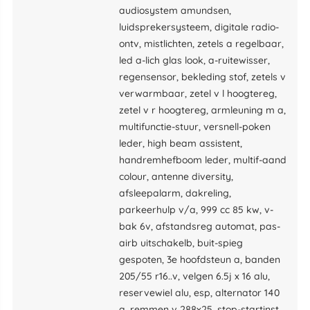
audiosystem amundsen,
luidsprekersysteem, digitale radio-
ontv, mistlichten, zetels a regelbaar,
led a-lich glas look, a-ruitewisser,
regensensor, bekleding stof, zetels v
verwarmbaar, zetel v l hoogtereg,
zetel v r hoogtereg, armleuning m a,
multifunctie-stuur, versnell-poken
leder, high beam assistent,
handremhefboom leder, multif-aand
colour, antenne diversity,
afsleepalarm, dakreling,
parkeerhulp v/a, 999 cc 85 kw, v-
bak 6v, afstandsreg automat, pas-
airb uitschakelb, buit-spieg
gespoten, 3e hoofdsteun a, banden
205/55 r16..v, velgen 6.5j x 16 alu,
reservewiel alu, esp, alternator 140
a, remmen v 288x25, stop-startinst,