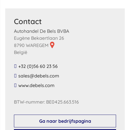
Contact
Autohandel De Bels BVBA
Eugène Bekaertlaan 26
8790 WAREGEM
België
+32 (0)56 60 23 56
​sales​@​debels​.​com​
​www​.​debels​.​com​
BTW-nummer: BE0425.663.516
Ga naar bedrijfspagina