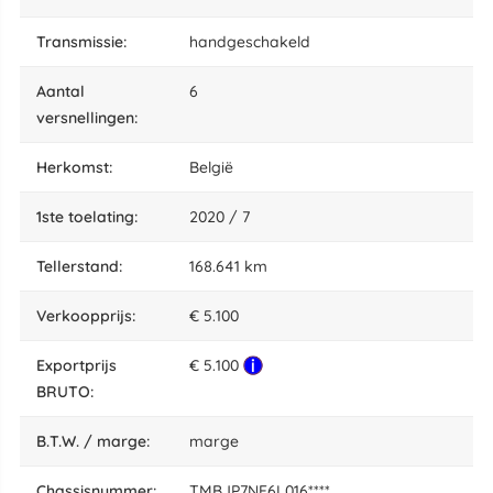
transmissie:
handgeschakeld
aantal
6
versnellingen:
herkomst:
België
1ste toelating:
2020 / 7
tellerstand:
168.641 km
Verkoopprijs:
€ 5.100
Exportprijs
€ 5.100
BRUTO:
B.T.W. / marge:
marge
chassisnummer:
TMBJP7NE6L016****