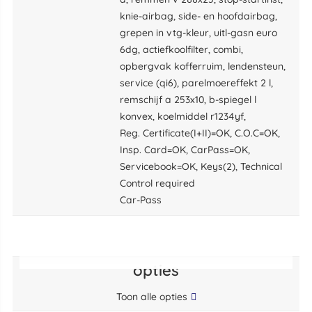
knie-airbag, side- en hoofdairbag,
grepen in vtg-kleur, uitl-gasn euro
6dg, actiefkoolfilter, combi,
opbergvak kofferruim, lendensteun,
service (qi6), parelmoereffekt 2 l,
remschijf a 253x10, b-spiegel l
konvex, koelmiddel r1234yf,
Reg. Certificate(I+II)=OK, C.O.C=OK,
Insp. Card=OK, CarPass=OK,
Servicebook=OK, Keys(2), Technical
Control required
Car-Pass
opties
Toon alle opties