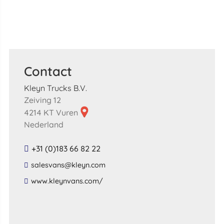
Contact
Kleyn Trucks B.V.
Zeiving 12
4214 KT Vuren
Nederland
+31 (0)183 66 82 22
​salesvans​@​kleyn​.​com​
​www​.​kleynvans​.​com​/