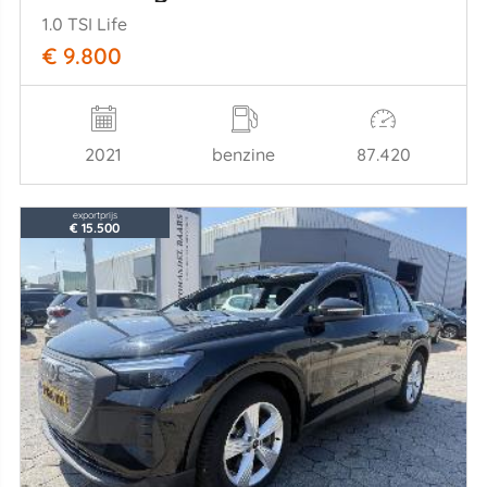
1.0 TSI Life
€ 9.800
2021
benzine
87.420
exportprijs
€ 15.500