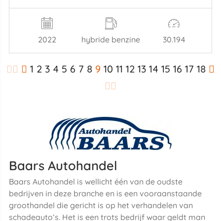
2022
hybride benzine
30.194
1
2
3
4
5
6
7
8
9
10
11
12
13
14
15
16
17
18
Baars Autohandel
Baars Autohandel is wellicht één van de oudste
bedrijven in deze branche en is een vooraanstaande
groothandel die gericht is op het verhandelen van
schadeauto’s. Het is een trots bedrijf waar geldt man