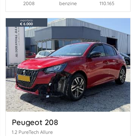
2008
benzine
110.165
exportprijs
€ 6.000
Peugeot 208
1.2 PureTech Allure