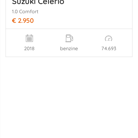
Suzuki Celerio
1.0 Comfort
€ 2.950
2018
benzine
74.693