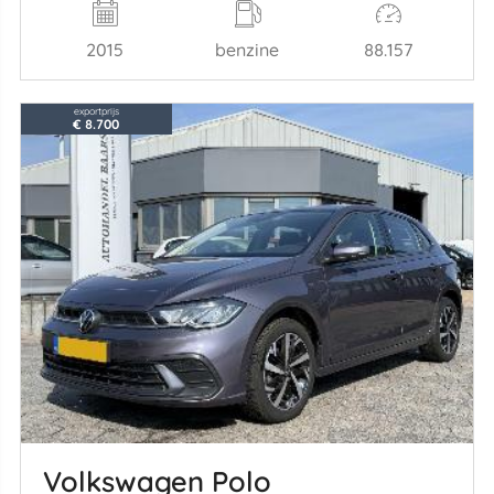
2015
benzine
88.157
exportprijs
€ 8.700
Volkswagen Polo