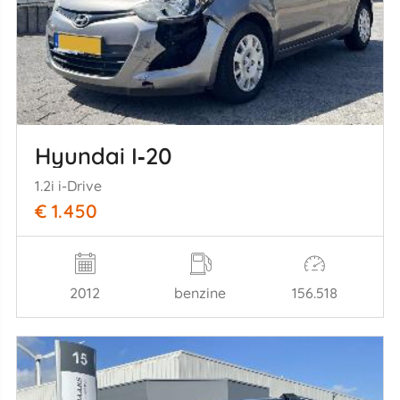
Hyundai I‑20
1.2i i-Drive
€ 1.450
2012
benzine
156.518