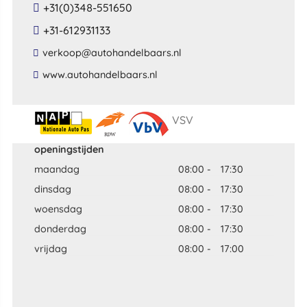
+31(0)348-551650
+31-612931133
​verkoop​@​autohandelbaars​.​nl​
​www​.​autohandelbaars​.​nl​
VSV
openingstijden
maandag
08:00
-
17:30
dinsdag
08:00
-
17:30
woensdag
08:00
-
17:30
donderdag
08:00
-
17:30
vrijdag
08:00
-
17:00