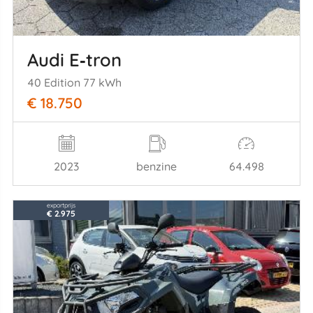
Audi E‑tron
40 Edition 77 kWh
€ 18.750
2023
benzine
64.498
exportprijs
€ 2.975