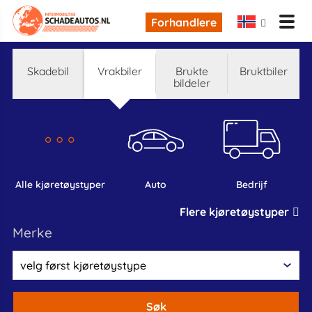
Forhandlere
skadebil
Vrakbiler
Brukte
bruktbiler
bildeler
alle kjøretøystyper
auto
bedrijf
Flere kjøretøystyper
Merke
Søk