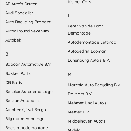
Kismet Cars
AP Auto's Druten
Audi Specialist
L
Auto Recycling Brabant
Peter van de Laar
Autoallround Sevenum
Demontage
Autobek
Autodemontage Lettinga
Autobedrijf Looman
B
Lunenburg Auto's B.V.
Baboon Automotive B.V.
Bakker Parts
M
DB Baris
Maresia Auto Recycling B.V.
Benelux Autodemontage
De Mars B.V.
Benzon Autoparts
Mehmet Unal Auto's
Autobedrijf vd Bergh
Mettler B.V.
Bily autodemontage
Middelhoven Auto's
Boels autodemontage
Midelo