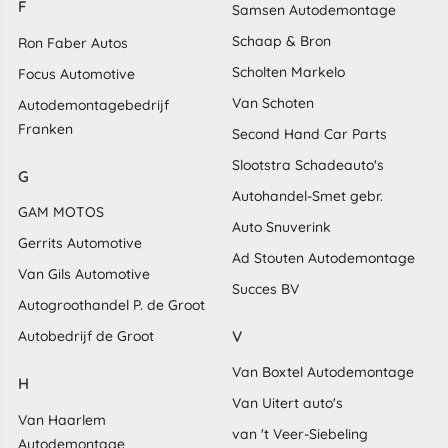
F
Samsen Autodemontage
Schaap & Bron
Ron Faber Autos
Scholten Markelo
Focus Automotive
Van Schoten
Autodemontagebedrijf
Franken
Second Hand Car Parts
Slootstra Schadeauto's
G
Autohandel-Smet gebr.
GAM MOTOS
Auto Snuverink
Gerrits Automotive
Ad Stouten Autodemontage
Van Gils Automotive
Succes BV
Autogroothandel P. de Groot
V
Autobedrijf de Groot
Van Boxtel Autodemontage
H
Van Uitert auto's
Van Haarlem
van 't Veer-Siebeling
Autodemontage