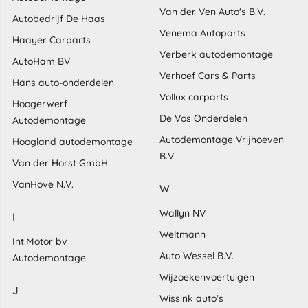
Van der Ven Auto's B.V.
Autobedrijf De Haas
Venema Autoparts
Haayer Carparts
Verberk autodemontage
AutoHam BV
Verhoef Cars & Parts
Hans auto-onderdelen
Vollux carparts
Hoogerwerf
De Vos Onderdelen
Autodemontage
Autodemontage Vrijhoeven
Hoogland autodemontage
B.V.
Van der Horst GmbH
VanHove N.V.
W
Wallyn NV
I
Weltmann
Int.Motor bv
Auto Wessel B.V.
Autodemontage
Wijzoekenvoertuigen
J
Wissink auto's