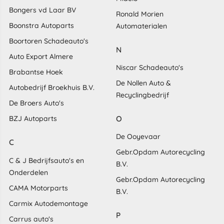
Bongers vd Laar BV
Ronald Morien
Boonstra Autoparts
Automaterialen
Boortoren Schadeauto's
N
Auto Export Almere
Niscar Schadeauto's
Brabantse Hoek
De Nollen Auto &
Autobedrijf Broekhuis B.V.
Recyclingbedrijf
De Broers Auto's
O
BZJ Autoparts
De Ooyevaar
C
Gebr.Opdam Autorecycling
C & J Bedrijfsauto's en
B.V.
Onderdelen
Gebr.Opdam Autorecycling
CAMA Motorparts
B.V.
Carmix Autodemontage
P
Carrus auto's