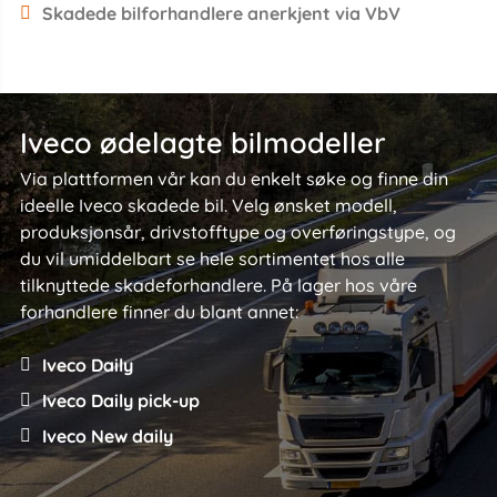
Skadede bilforhandlere anerkjent via VbV
Iveco ødelagte bilmodeller
Via plattformen vår kan du enkelt søke og finne din
ideelle Iveco skadede bil. Velg ønsket modell,
produksjonsår, drivstofftype og overføringstype, og
du vil umiddelbart se hele sortimentet hos alle
tilknyttede skadeforhandlere. På lager hos våre
forhandlere finner du blant annet:
Iveco Daily
Iveco Daily pick-up
Iveco New daily