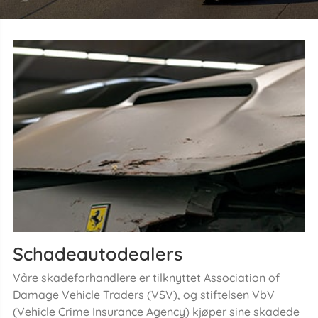
Schadeautodealers
Våre skadeforhandlere er tilknyttet Association of
Damage Vehicle Traders (VSV), og stiftelsen VbV
(Vehicle Crime Insurance Agency) kjøper sine skadede