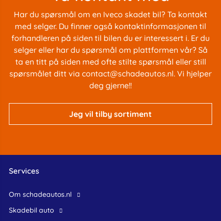
Har du spørsmål om en Iveco skadet bil? Ta kontakt
med selger. Du finner også kontaktinformasjonen til
forhandleren på siden til bilen du er interessert i. Er du
selger eller har du spørsmål om plattformen vår? Så
ta en titt på siden med
ofte stilte spørsmål
eller still
spørsmålet ditt via
contact@schadeautos.nl
. Vi hjelper
deg gjerne!!
Jeg vil tilby sortiment
Services
Om schadeautos.nl
skadebil auto