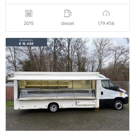
2015
diesel
179.456
eksportpris
€ 16.488