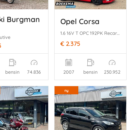
ki Burgman
Opel Corsa
1.6 16V T OPC 192PK Recaro Clima Cruise
utive
€ 2.375
5
bensin
74.836
2007
bensin
230.952
ny