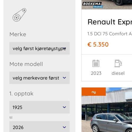
Renault Exp
Merke
€ 5.350
Mote modell
2023
diesel
ny
1. opptak
til