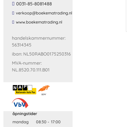
0031-85-8081488
​verkoop​@​boekematrading​.​nl​
​www​.​boekematrading​.​nl​
handelskammernummer:
56314345
iban: NL50RABO0175250316
MVA-nummer:
NL.8520.70.111.B01
åpningstider
mandag
08:30
-
17:00