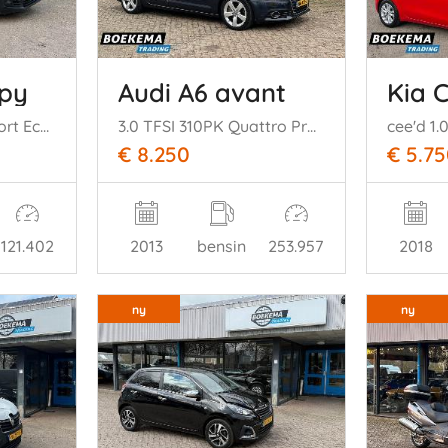
mpy
Audi A6 avant
Kia 
1.6 BlueHDI 95 Comfort Economy Cruise PDC Trekhaak EU6
3.0 TFSI 310PK Quattro Pro Line-S Panorama Bose Memory Keyless
€ 8.250
€ 5.7
121.402
2013
bensin
253.957
2018
ny
ny