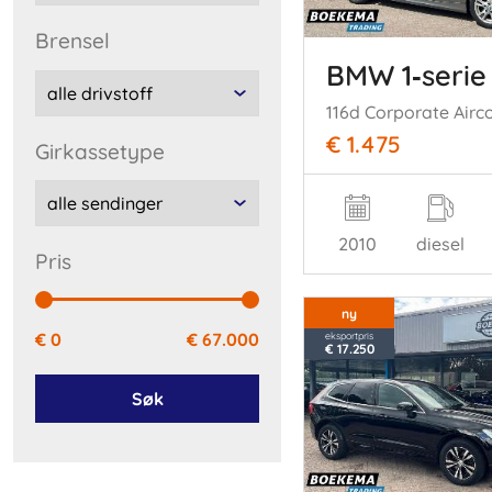
brensel
BMW 1‑serie
€ 1.475
girkassetype
2010
diesel
pris
ny
€ 0
€ 67.000
eksportpris
€ 17.250
Søk