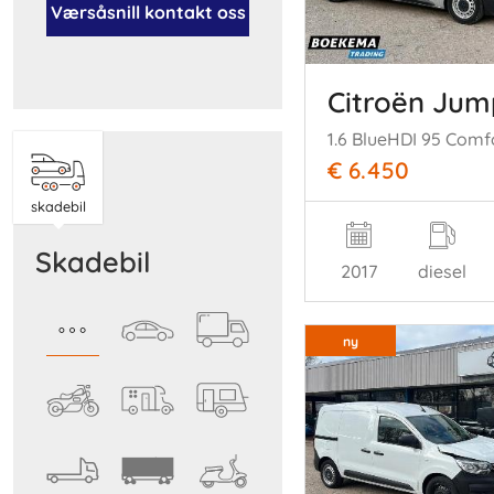
Værsåsnill kontakt oss
Citroën Ju
€ 6.450
skadebil
skadebil
2017
diesel
ny