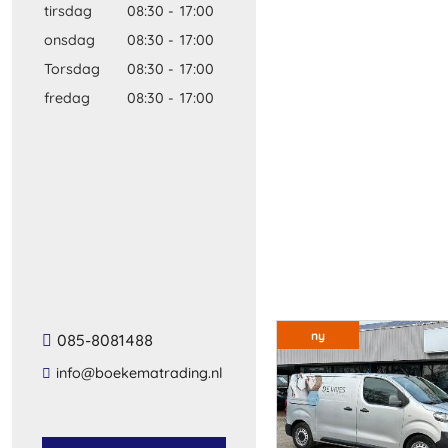
tirsdag
08:30
-
17:00
onsdag
08:30
-
17:00
Torsdag
08:30
-
17:00
fredag
08:30
-
17:00
ny
085-8081488
info@boekematrading.nl