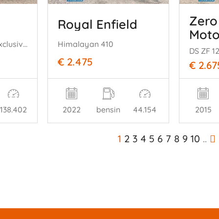
Zero
Royal Enfield
Moto
2.0 B5 Momentum Exclusive Leer Harman/Kardon Camera Stoel-Stuurverw
Himalayan 410
DS ZF 12
€ 2.475
€ 2.67
138.402
2022
bensin
44.154
2015
1
2
3
4
5
6
7
8
9
10
..