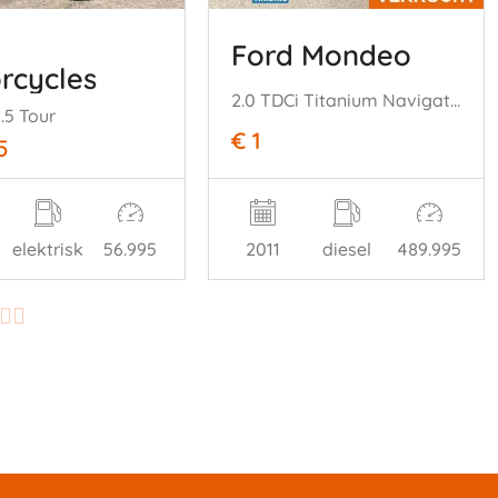
Ford Mondeo
rcycles
2.0 TDCi Titanium Navigatie Climate Cruise PDC Trekh.
.5 Tour
€ 1
5
elektrisk
56.995
2011
diesel
489.995