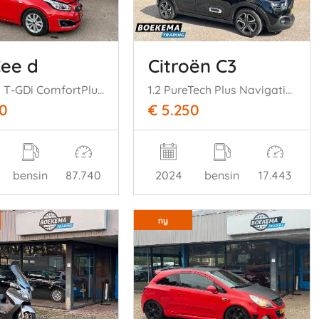
Cee d
Citroën C3
cee'd 1.0 T-GDi ComfortPlusLine Cruise-Control Navi Airco
1.2 PureTech Plus Navigatie Climate
50
€ 5.250
bensin
87.740
2024
bensin
17.443
ny