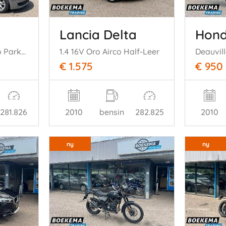
Lancia Delta
Hond
116d Corporate Airco Parkeersensoren 5-Deurs
1.4 16V Oro Airco Half-Leer
Deauvil
€ 1.575
€ 950
281.826
2010
bensin
282.825
2010
ny
ny