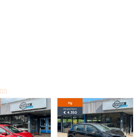
ny
eksportpris
€ 4.350