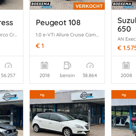
Suzu
ress
Peugeot 108
650
1.5 DCI 75 Comfort Airco Cruise PDC
1.0 e-VTi Allure Cruise Camera Climate
AN Exec
€ 1
€ 1.57
56.257
2018
bensin
38.864
2008
ny
ny