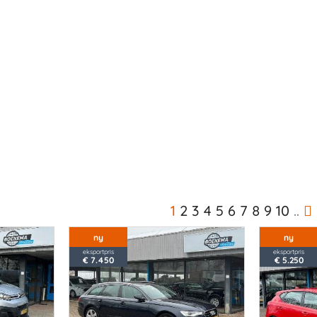
1
2
3
4
5
6
7
8
9
10
..
ny
ny
eksportpris
eksportpris
€ 7.450
€ 5.250