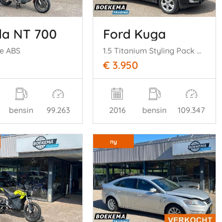
a NT 700
Ford Kuga
le ABS
1.5 Titanium Styling Pack Navigatie Cruise Climate Stoelverw.
€ 3.950
bensin
99.263
2016
bensin
109.347
ny