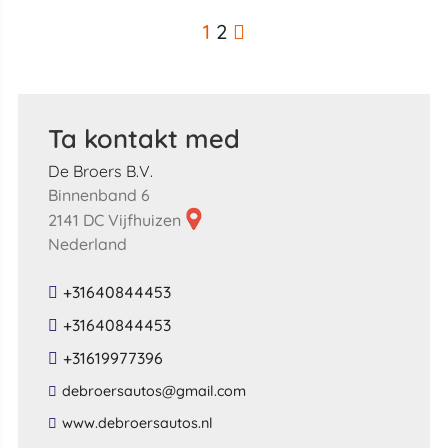
1
2
Ta kontakt med
De Broers B.V.
Binnenband 6
2141 DC Vijfhuizen
Nederland
+31640844453
+31640844453
+31619977396
​debroersautos​@​gmail​.​com​
​www​.​debroersautos​.​nl​