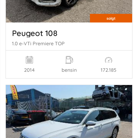
solgt
Peugeot 108
1.0 e-VTi Premiere TOP
2014
bensin
172.185