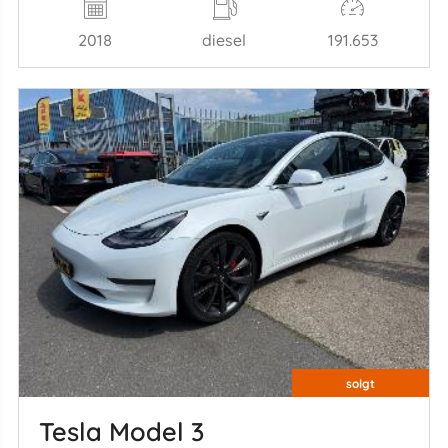
2018
diesel
191.653
solgt
Tesla Model 3