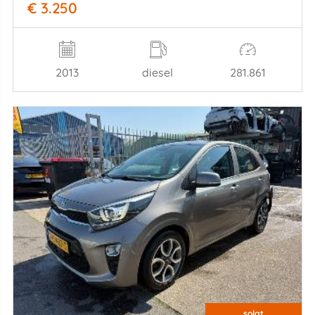
€ 3.250
2013
diesel
281.861
solgt