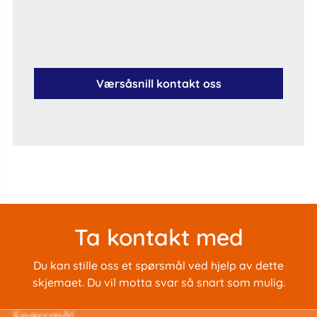
Værsåsnill kontakt oss
Ta kontakt med
Du kan stille oss et spørsmål ved hjelp av dette
skjemaet. Du vil motta svar så snart som mulig.
spørsmål