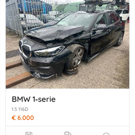
BMW 1‑serie
1.5 116D
€ 6.000