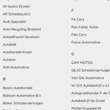
AP Auto's Druten
F
AR Schadeauto's
FA Cars
Audi Specialist
Ron Faber Autos
Auto Recycling Brabant
Flits Cars
Autoallround Sevenum
Focus Automotive
Autobek
Autohandel Kroon
G
Autoton
GAM MOTOS
AVH Automotive
GEJO Schadevoertuige
Van Gils Automotive
B
W. Grit Autobedrijf v.o.f.
Baars Autohandel
Autogroothandel P. de 
Baboon Automotive B.V.
Autobedrijf de Groot
Baker Schadevoertuigen
Michel Gryspeerdt