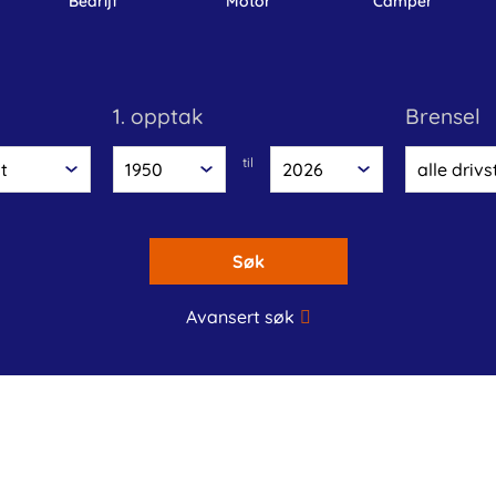
bedrijf
motor
camper
1. opptak
brensel
til
Søk
Avansert søk