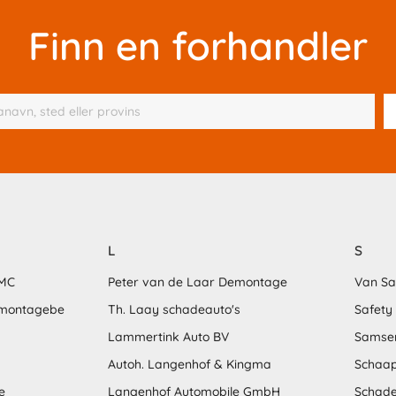
Finn en forhandler
L
S
MMC
Peter van de Laar Demontage
Van S
emontagebe
Th. Laay schadeauto's
Safety
Lammertink Auto BV
Samse
Autoh. Langenhof & Kingma
Schaap
e
Langenhof Automobile GmbH
Schade