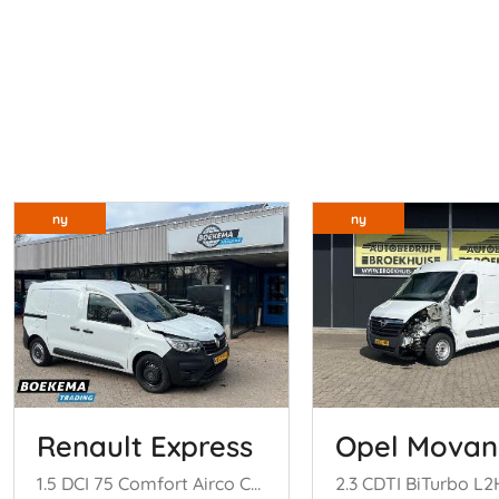
ny
ny
Renault Express
Opel Mova
1.5 DCI 75 Comfort Airco Cruise PDC