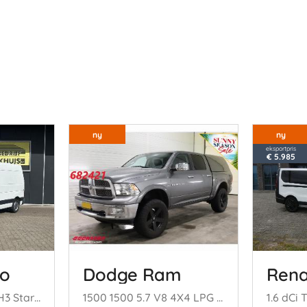
ny
ny
eksportpris
€ 5.985
no
Dodge Ram
Rena
2.3 CDTI BiTurbo L2H3 Start/Stop
1500 1500 5.7 V8 4X4 LPG Crew Cab 5'7 Laramie Schuifdak Leder SBL LRHZ AHK