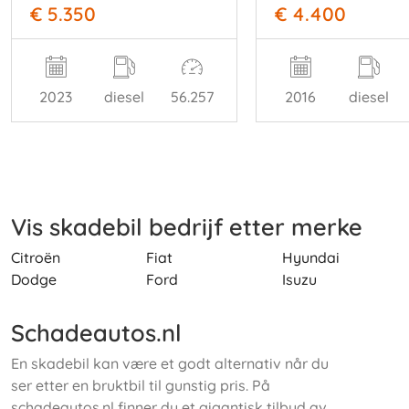
€ 5.350
€ 4.400
2023
diesel
56.257
2016
diesel
Vis skadebil bedrijf etter merke
Citroën
Fiat
Hyundai
Dodge
Ford
Isuzu
Schadeautos.nl
En skadebil kan være et godt alternativ når du
ser etter en bruktbil til gunstig pris. På
schadeautos.nl finner du et gigantisk tilbud av