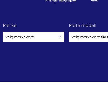
alle kjøretøystyper
auto
Merke
Mote modell