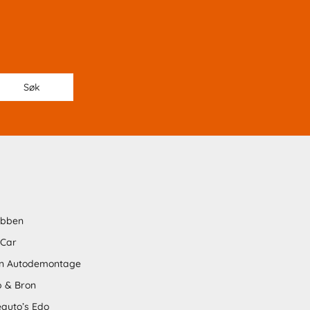
abben
 Car
n Autodemontage
 & Bron
auto’s Edo