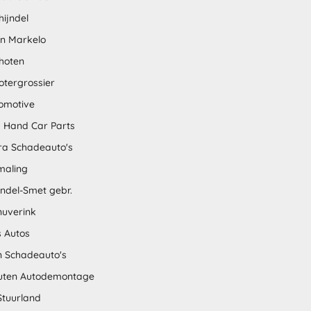
hijndel
en Markelo
hoten
otergrossier
omotive
 Hand Car Parts
tra Schadeauto's
maling
ndel-Smet gebr.
nuverink
s Autos
n Schadeauto's
uten Autodemontage
Stuurland