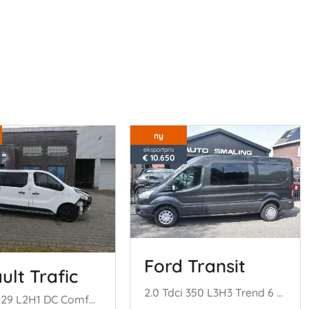
ny
eksportpris
€ 10.650
Ford Transit
ult Trafic
2.0 Tdci 350 L3H3 Trend 6 Personen 131Pk *Airco
1.6 dCi T29 L2H1 DC Comfort Energy