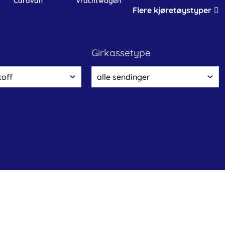
caravan
vrachtwagen
Flere kjøretøystyper
girkassetype