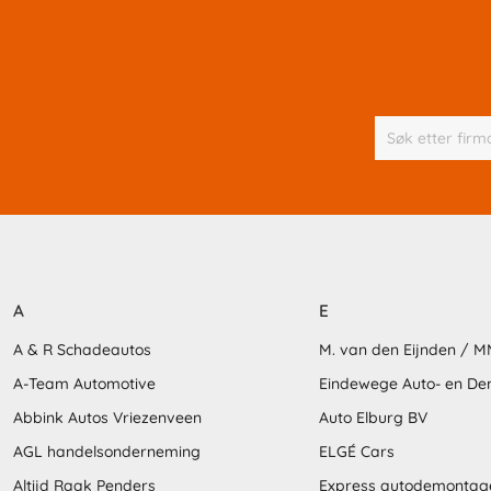
A
E
A & R Schadeautos
M. van den Eijnden / 
A-Team Automotive
Eindewege Auto- en D
Abbink Autos Vriezenveen
Auto Elburg BV
AGL handelsonderneming
ELGÉ Cars
Altijd Raak Penders
Express autodemontag