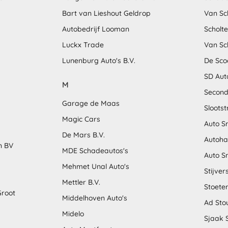
Bart van Lieshout Geldrop
Van Sc
Autobedrijf Looman
Scholt
Luckx Trade
Van Sc
Lunenburg Auto's B.V.
De Sco
SD Aut
M
Second
Garage de Maas
Sloots
Magic Cars
Auto S
De Mars B.V.
Autoha
n BV
MDE Schadeautos's
Auto S
Mehmet Unal Auto's
Stijver
Mettler B.V.
Stoete
Groot
Middelhoven Auto's
Ad Sto
Midelo
Sjaak 