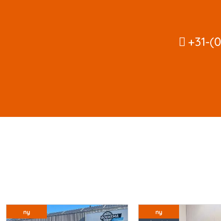
+31-(0
ny
ny