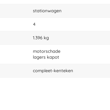
stationwagen
4
1.396 kg
motorschade
lagers kapot
compleet-kenteken