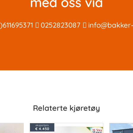
med oss ​​via
)611695371
0252823087
info@bakker-
Relaterte kjøretøy
eksportpris
€ 4.450