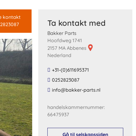
e kontakt
Ta kontakt med
2823087
Bakker Parts
Hoofdweg 1741
2157 MA Abbenes
Nederland
+31-(0)611695371
0252823087
​info​@​bakker​-​parts​.​nl​
handelskammernummer:
66475937
Gå til selskapssiden