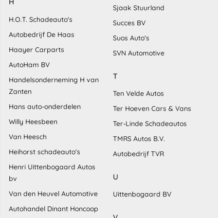
H
Sjaak Stuurland
H.O.T. Schadeauto's
Succes BV
Autobedrijf De Haas
Suos Auto's
Haayer Carparts
SVN Automotive
AutoHam BV
T
Handelsonderneming H van
Zanten
Ten Velde Autos
Hans auto-onderdelen
Ter Hoeven Cars & Vans
Willy Heesbeen
Ter-Linde Schadeautos
Van Heesch
TMRS Autos B.V.
Heihorst schadeauto's
Autobedrijf TVR
Henri Uittenbogaard Autos
U
bv
Van den Heuvel Automotive
Uittenbogaard BV
Autohandel Dinant Honcoop
V