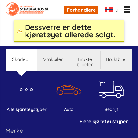
Forhandlere
Dessverre er dette
kjøretøyet allerede solgt.
skadebil
Vrakbiler
Brukte
bruktbiler
bildeler
alle kjøretøystyper
auto
bedrijf
Flere kjøretøystyper
Merke