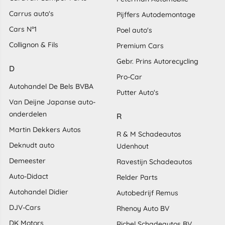
Carrus auto's
Pijffers Autodemontage
Cars N°1
Poel auto's
Collignon & Fils
Premium Cars
Gebr. Prins Autorecycling
D
Pro-Car
Autohandel De Bels BVBA
Putter Auto's
Van Deijne Japanse auto-
onderdelen
R
Martin Dekkers Autos
R & M Schadeautos
Deknudt auto
Udenhout
Demeester
Ravestijn Schadeautos
Auto-Didact
Relder Parts
Autohandel Didier
Autobedrijf Remus
DJV-Cars
Rhenoy Auto BV
DK Motors
Richel Schadeautos BV