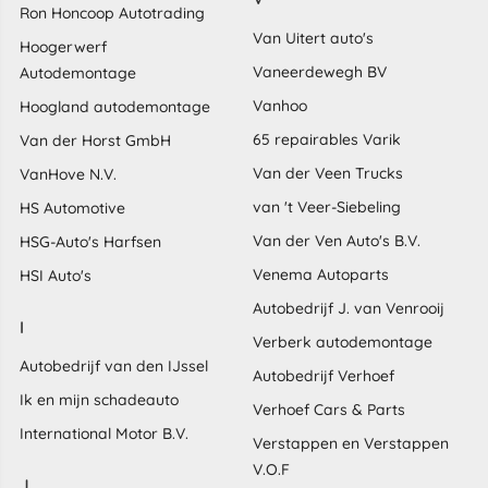
Ron Honcoop Autotrading
Van Uitert auto's
Hoogerwerf
Vaneerdewegh BV
Autodemontage
Vanhoo
Hoogland autodemontage
65 repairables Varik
Van der Horst GmbH
Van der Veen Trucks
VanHove N.V.
van 't Veer-Siebeling
HS Automotive
Van der Ven Auto's B.V.
HSG-Auto's Harfsen
Venema Autoparts
HSI Auto's
Autobedrijf J. van Venrooij
I
Verberk autodemontage
Autobedrijf van den IJssel
Autobedrijf Verhoef
Ik en mijn schadeauto
Verhoef Cars & Parts
International Motor B.V.
Verstappen en Verstappen
V.O.F
J