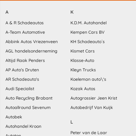
A
K
A & R Schadeautos
K.D.M. Autohandel
A-Team Automotive
Kempen Cars BV
Abbink Autos Vriezenveen
KH Schadeauto´s
AGL handelsonderneming
Kismet Cars
Altijd Raak Penders
Klasse-Auto
AP Auto's Druten
Kleyn Trucks
AR Schadeauto's
Koeleman auto\'s
Audi Specialist
Kozak Autos
Auto Recycling Brabant
Autogrossier Jeen Krist
Autoallround Sevenum
Autobedrijf Van Kuijk
Autobek
L
Autohandel Kroon
Peter van de Laar
Autoton