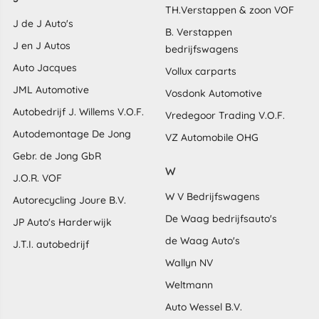
TH.Verstappen & zoon VOF
J de J Auto's
B. Verstappen
J en J Autos
bedrijfswagens
Auto Jacques
Vollux carparts
JML Automotive
Vosdonk Automotive
Autobedrijf J. Willems V.O.F.
Vredegoor Trading V.O.F.
Autodemontage De Jong
VZ Automobile OHG
Gebr. de Jong GbR
W
J.O.R. VOF
W V Bedrijfswagens
Autorecycling Joure B.V.
De Waag bedrijfsauto's
JP Auto's Harderwijk
de Waag Auto's
J.T.I. autobedrijf
Wallyn NV
Weltmann
Auto Wessel B.V.