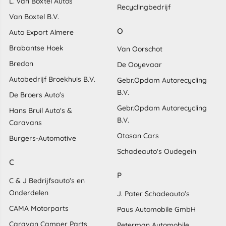
L. van Boxtel Autos
Recyclingbedrijf
Van Boxtel B.V.
O
Auto Export Almere
Brabantse Hoek
Van Oorschot
Bredon
De Ooyevaar
Autobedrijf Broekhuis B.V.
Gebr.Opdam Autorecycling
B.V.
De Broers Auto's
Gebr.Opdam Autorecycling
Hans Bruil Auto's &
B.V.
Caravans
Otosan Cars
Burgers-Automotive
Schadeauto's Oudegein
C
P
C & J Bedrijfsauto's en
Onderdelen
J. Pater Schadeauto's
CAMA Motorparts
Paus Automobile GmbH
Caravan Camper Parts
Peterman Automobile