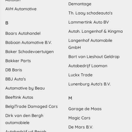
Demontage
AVH Automotive
Th. Laay schadeauto's
Lammertink Auto BV
B
Autoh. Langenhof & Kingma
Baars Autohandel
Langenhof Automobile
Baboon Automotive B.V.
GmbH
Baker Schadevoertuigen
Bart van Lieshout Geldrop
Bakker Parts
Autobedrijf Looman
DB Baris
Luckx Trade
BBJ Auto's
Lunenburg Auto's B.V.
Automotive by Beau
Beeftink Autos
M
BelgiTrade Damaged Cars
Garage de Maas
Dirk van den Bergh
Magic Cars
automobiele
De Mars B.V.
Autobedrijf vd Bergh