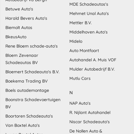
MDE Schadeautos's
Betuwe Auto's
Mehmet Unal Auto's
Harald Bevers Auto's
Mettler B.V.
Biemolt Autos
Middelhoven Auto's
BkeusAuto
Midelo
Rene Bloem schade-auto's
Auto Montfoort
Bloem Zevenaar
Autohandel A. Muis VOF
Schadeautos BV
Mulder Autobedrijf B.V.
Bloemert Schadeauto's B.V.
Mutlu Cars
Boekema Trading BV
Boels autodemontage
N
Boonstra Schadevoertuigen
NAP Auto's
BV
R. Nijlant Autohandel
Boortoren Schadeauto's
Niscar Schadeauto's
Van Boxtel Auto's
De Nollen Auto &