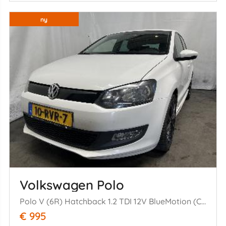
ny
Volkswagen Polo
Polo V (6R) Hatchback 1.2 TDI 12V BlueMotion (CFWA(Euro 5)) [55kW] (1= 0-2009/05-2014)
€ 995