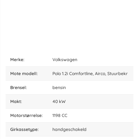
Merke:
Volkswagen
Mote modell:
Polo 1.2i Comfortline, Airco, Stuurbekr
brensel:
bensin
makt:
40 kW
motorstørrelse:
1198 CC
girkassetype:
handgeschakeld