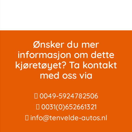
Ønsker du mer
informasjon om dette
kjøretøyet? Ta kontakt
med oss ​​via
0049-5924782506
0031(0)652661321
info@tenvelde-autos.nl