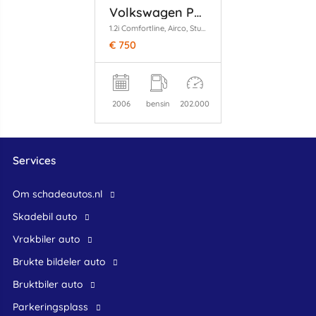
Volkswagen Polo
1.2i Comfortline, Airco, Stuurbekr
€ 750
2006
bensin
202.000
Services
Om schadeautos.nl
skadebil auto
Vrakbiler auto
Brukte bildeler auto
bruktbiler auto
Parkeringsplass