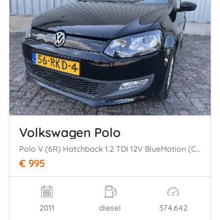
Volkswagen Polo
Polo V (6R) Hatchback 1.2 TDI 12V BlueMotion (CFWA(Euro 5)) [55kW] (1= 0-2009/05-2014)
€ 995
2011
diesel
374.642