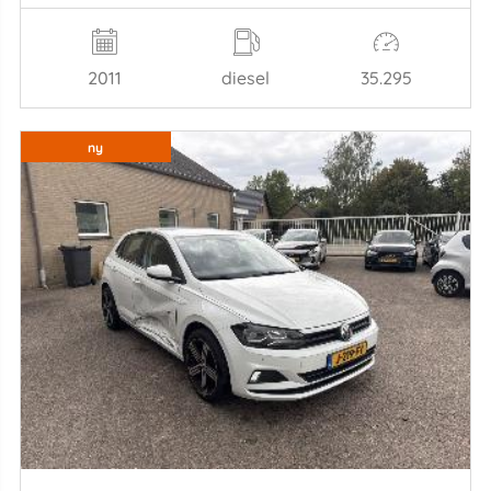
2011
diesel
35.295
ny