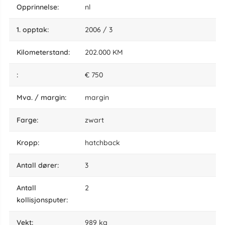
opprinnelse:
nl
1. opptak:
2006 / 3
kilometerstand:
202.000 KM
:
€ 750
Mva. / margin:
margin
farge:
zwart
kropp:
hatchback
antall dører:
3
antall
2
kollisjonsputer:
vekt:
989 kg