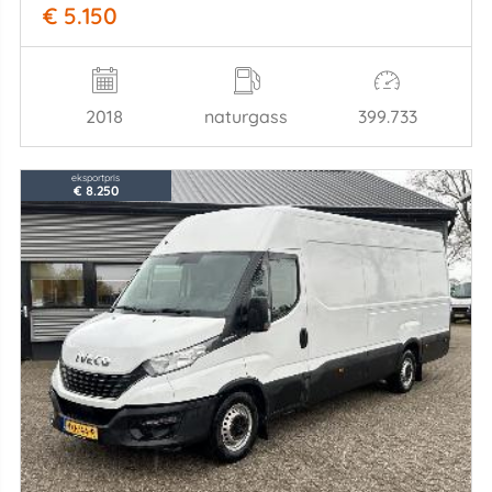
€ 5.150
2018
naturgass
399.733
eksportpris
€ 8.250