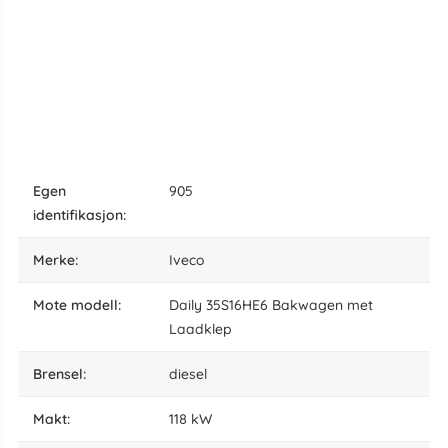
egen
905
identifikasjon:
Merke:
Iveco
Mote modell:
Daily 35S16HE6 Bakwagen met
Laadklep
brensel:
diesel
makt:
118 kW