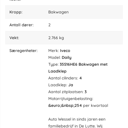
kropp:
Bakwagen
antall dører:
2
vekt:
2.766 kg
særegenheter:
Merk:
Iveco
Model:
Daily
Type:
35S16HE6 Bakwagen met
Laadklep
Aantal cilinders:
4
Laadklep:
Ja
Aantal zitplaatsen:
3
Motorrijtuigenbelasting:
&euro;&nbsp;254
per kwartaal
Auto Wessel in sinds jaren een
familiebedrijf in De Lutte. Wij