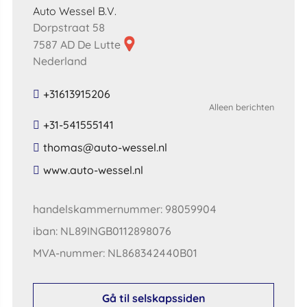
Auto Wessel B.V.
Dorpstraat 58
7587 AD De Lutte
Nederland
+31613915206
Alleen berichten
+31-541555141
​thomas​@​auto​-​wessel​.​nl​
​www​.​auto​-​wessel​.​nl​
handelskammernummer: 98059904
iban: NL89INGB0112898076
MVA-nummer: NL868342440B01
Gå til selskapssiden