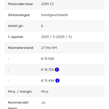
motorstørrelse:
2299 CC
girkassetype:
handgeschakeld
Antall gir:
6
1. opptak:
2025 / 5 (2025 / 5)
kilometerstand:
27.146 KM
:
€ 15.500
:
€ 18.750
:
€ 15.496
Mva. / margin:
Mva.
kommersiell
Ja
lisens: