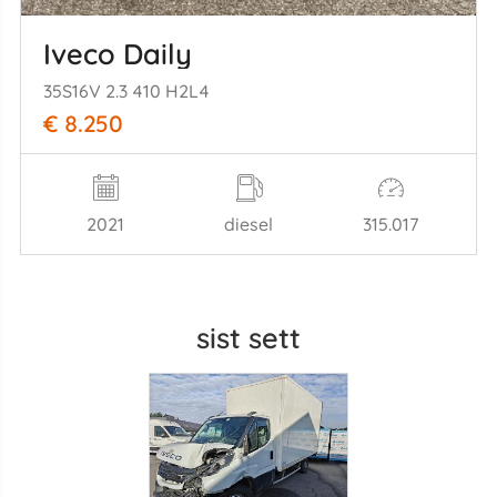
Iveco Daily
35S16V 2.3 410 H2L4
€ 8.250
2021
diesel
315.017
sist sett