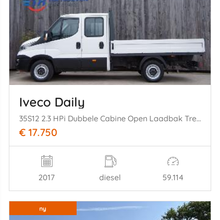
Iveco Daily
35S12 2.3 HPi Dubbele Cabine Open Laadbak Trekhaak 85KW Euro 6
€ 17.750
2017
diesel
59.114
ny