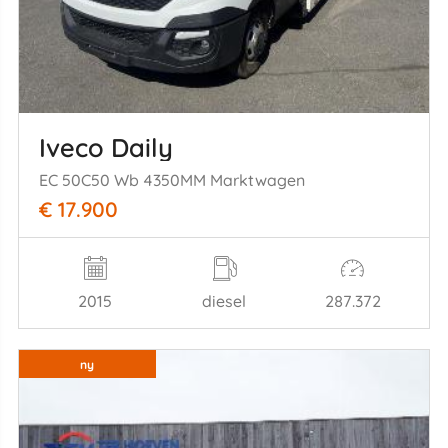
Iveco Daily
EC 50C50 Wb 4350MM Marktwagen
€ 17.900
2015
diesel
287.372
ny