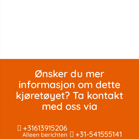
Ønsker du mer
informasjon om dette
kjøretøyet? Ta kontakt
med oss ​​via
+31613915206
+31-541555141
Alleen berichten