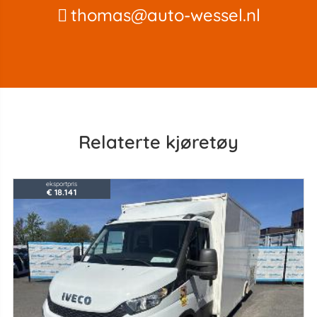
thomas@auto-wessel.nl
Relaterte kjøretøy
eksportpris
€ 18.141