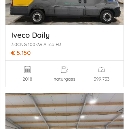
Iveco Daily
3.0CNG 100kW Airco H3
€ 5.150
2018
naturgass
399.733