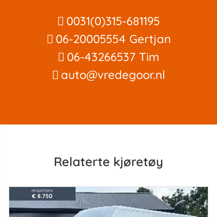
0031(0)315-681195
06-20005554 Gertjan
06-43266537 Tim
auto@vredegoor.nl
Relaterte kjøretøy
eksportpris
€ 8.750