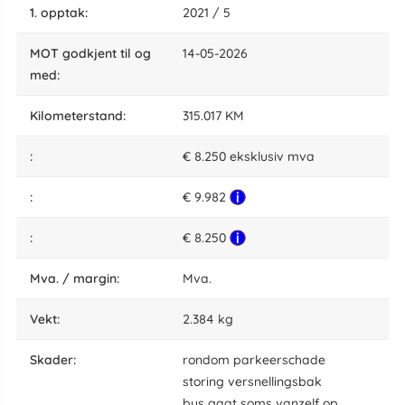
1. opptak:
2021 / 5
MOT godkjent til og
14-05-2026
med:
kilometerstand:
315.017 KM
:
€ 8.250 eksklusiv mva
:
€ 9.982
:
€ 8.250
Mva. / margin:
Mva.
vekt:
2.384 kg
skader:
rondom parkeerschade
storing versnellingsbak
bus gaat soms vanzelf op