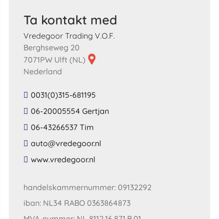
Ta kontakt med
Vredegoor Trading V.O.F.
Berghseweg 20
7071PW Ulft (NL)
Nederland
0031(0)315-681195
06-20005554 Gertjan
06-43266537 Tim
​auto​@​vredegoor​.​nl​
​www​.​vredegoor​.​nl​
handelskammernummer: 09132292
iban: NL34 RABO 0363864873
MVA-nummer: NL 8112.16.871.B.01