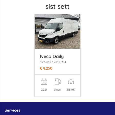
sist sett
Iveco Daily
35S16V 2.3 410 H2L4
€ 8.250
2021
diesel
315.017
Services