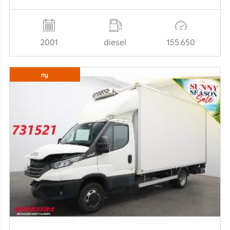
2001
diesel
155.650
ny