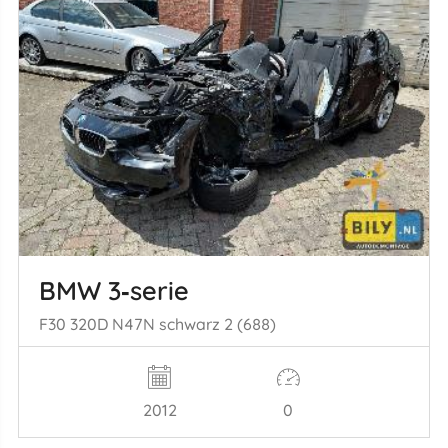
BMW 3‑serie
F30 320D N47N schwarz 2 (688)
2012
0