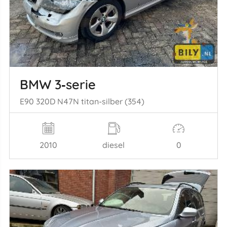
BMW 3‑serie
E90 320D N47N titan-silber (354)
2010
diesel
0