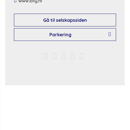
​www​.​bily​.​nl​
Gå til selskapssiden
Parkering