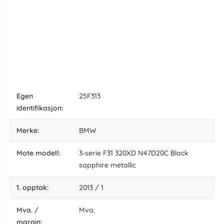
egen
25F313
identifikasjon:
Merke:
BMW
Mote modell:
3-serie F31 320XD N47D20C Black
sapphire metallic
1. opptak:
2013 / 1
Mva. /
Mva.
margin: