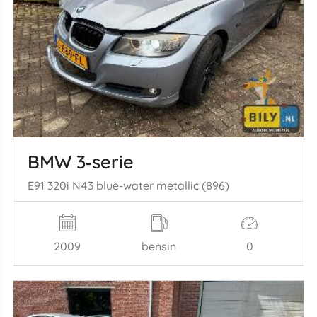
BMW 3‑serie
E91 320i N43 blue-water metallic (896)
2009
bensin
0