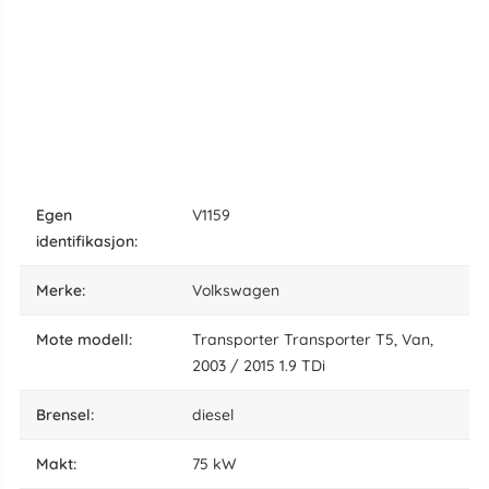
egen
V1159
identifikasjon:
Merke:
Volkswagen
Mote modell:
Transporter Transporter T5, Van,
2003 / 2015 1.9 TDi
brensel:
diesel
makt:
75 kW