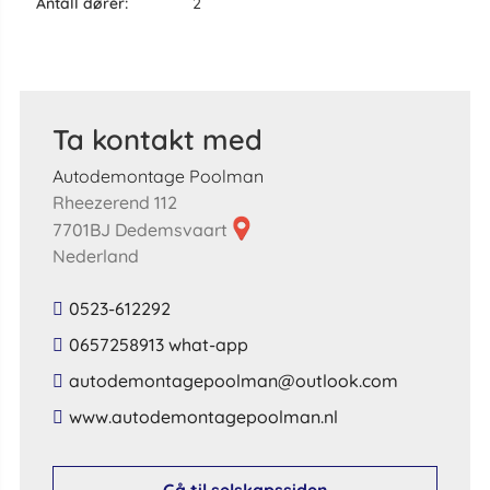
antall dører:
2
Ta kontakt med
Autodemontage Poolman
Rheezerend 112
7701BJ Dedemsvaart
Nederland
0523-612292
0657258913 what-app
​autodemontagepoolman​@​outlook​.​com​
​www​.​autodemontagepoolman​.​nl​