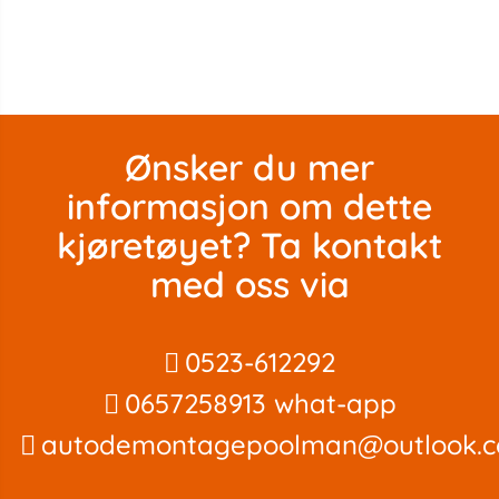
Ønsker du mer
informasjon om dette
kjøretøyet? Ta kontakt
med oss ​​via
0523-612292
0657258913 what-app
autodemontagepoolman@outlook.