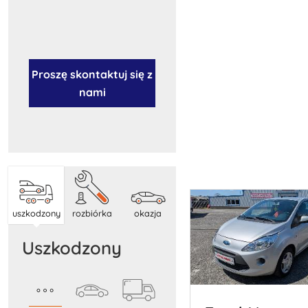
Proszę skontaktuj się z
nami
uszkodzony
rozbiórka
okazja
uszkodzony