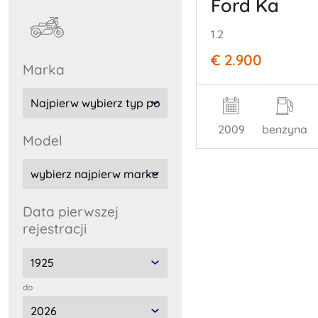
Ford Ka
1.2
€ 2.900
marka
2009
benzyna
model
data pierwszej
rejestracji
do