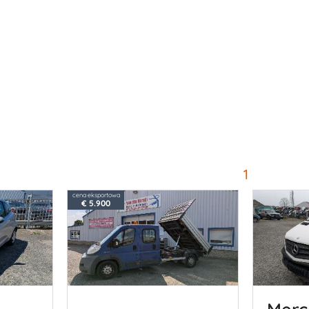
1
cena eksportowa
€ 5.900