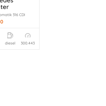
edes
nter
omatik 316 CDI
00
diesel
300.443