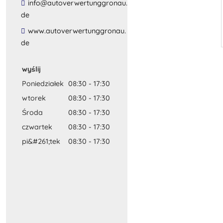
​info​@​autoverwertunggronau​.​
de​
​www​.​autoverwertunggronau​.​
de​
wyślij
Poniedziałek
08:30
-
17:30
wtorek
08:30
-
17:30
Środa
08:30
-
17:30
czwartek
08:30
-
17:30
pi&#261;tek
08:30
-
17:30