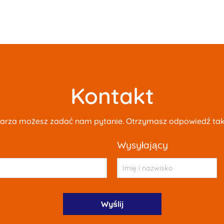
Kontakt
rza możesz zadać nam pytanie. Otrzymasz odpowiedź tak 
wysyłający