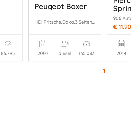
Merc
Peugeot Boxer
Spri
906 Aut
HDI Pritsche,Doka,3 Seiten Kipper
€ 11.9
86.795
2007
diesel
165.083
2014
1