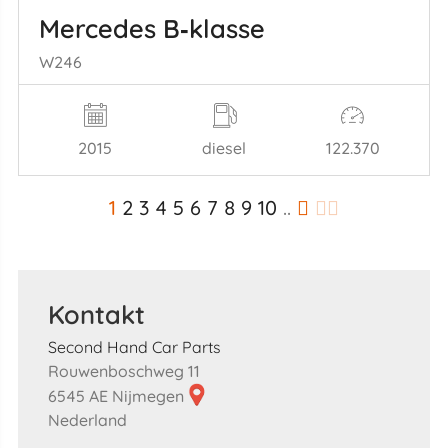
Mercedes B‑klasse
W246
2015
diesel
122.370
1
2
3
4
5
6
7
8
9
10
..
Kontakt
Second Hand Car Parts
Rouwenboschweg 11
6545 AE Nijmegen
Nederland