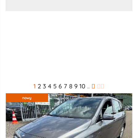
1
2
3
4
5
6
7
8
9
10
..
nowy