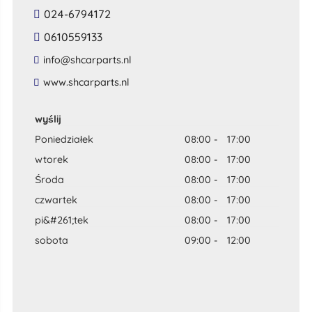
024-6794172
0610559133
​info​@​shcarparts​.​nl​
​www​.​shcarparts​.​nl​
wyślij
Poniedziałek
08:00
-
17:00
wtorek
08:00
-
17:00
Środa
08:00
-
17:00
czwartek
08:00
-
17:00
pi&#261;tek
08:00
-
17:00
sobota
09:00
-
12:00