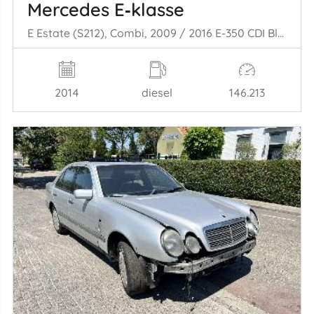
Mercedes E‑klasse
E Estate (S212), Combi, 2009 / 2016 E-350 CDI BlueTEC 3.0 V6 24V
2014
diesel
146.213