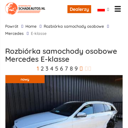
Dealerzy
powrót
Home
rozbiórka samochody osobowe
Mercedes
E-klasse
rozbiórka samochody osobowe
Mercedes E-klasse
1
2
3
4
5
6
7
8
9
nowy