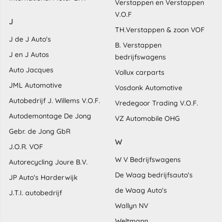
Verstappen en Verstappen
V.O.F
J
TH.Verstappen & zoon VOF
J de J Auto's
B. Verstappen
J en J Autos
bedrijfswagens
Auto Jacques
Vollux carparts
JML Automotive
Vosdonk Automotive
Autobedrijf J. Willems V.O.F.
Vredegoor Trading V.O.F.
Autodemontage De Jong
VZ Automobile OHG
Gebr. de Jong GbR
W
J.O.R. VOF
W V Bedrijfswagens
Autorecycling Joure B.V.
De Waag bedrijfsauto's
JP Auto's Harderwijk
de Waag Auto's
J.T.I. autobedrijf
Wallyn NV
Weltmann