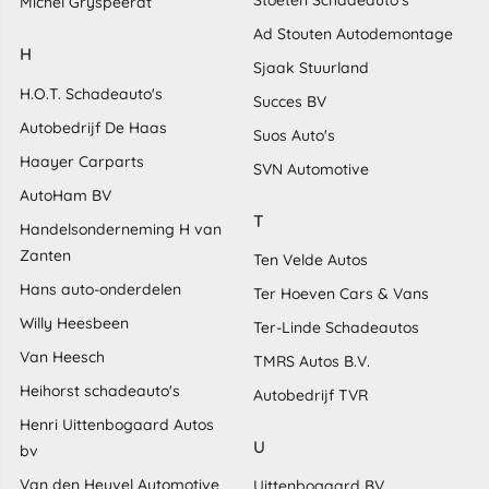
Michel Gryspeerdt
Ad Stouten Autodemontage
H
Sjaak Stuurland
H.O.T. Schadeauto's
Succes BV
Autobedrijf De Haas
Suos Auto's
Haayer Carparts
SVN Automotive
AutoHam BV
T
Handelsonderneming H van
Zanten
Ten Velde Autos
Hans auto-onderdelen
Ter Hoeven Cars & Vans
Willy Heesbeen
Ter-Linde Schadeautos
Van Heesch
TMRS Autos B.V.
Heihorst schadeauto's
Autobedrijf TVR
Henri Uittenbogaard Autos
U
bv
Van den Heuvel Automotive
Uittenbogaard BV