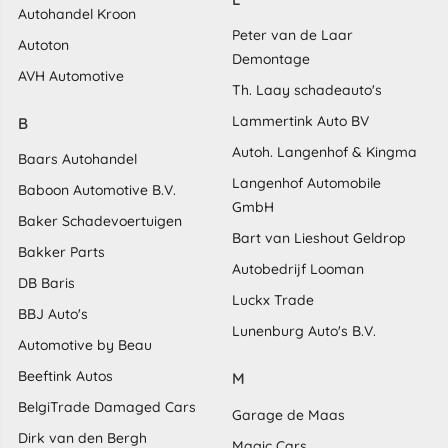
Autohandel Kroon
Peter van de Laar
Autoton
Demontage
AVH Automotive
Th. Laay schadeauto's
Lammertink Auto BV
B
Autoh. Langenhof & Kingma
Baars Autohandel
Langenhof Automobile
Baboon Automotive B.V.
GmbH
Baker Schadevoertuigen
Bart van Lieshout Geldrop
Bakker Parts
Autobedrijf Looman
DB Baris
Luckx Trade
BBJ Auto's
Lunenburg Auto's B.V.
Automotive by Beau
Beeftink Autos
M
BelgiTrade Damaged Cars
Garage de Maas
Dirk van den Bergh
Magic Cars