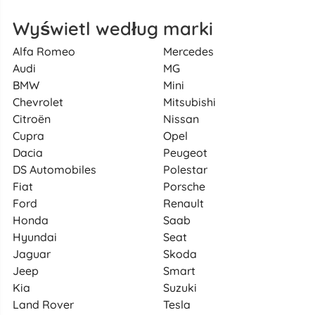
Wyświetl według marki
Alfa Romeo
Mercedes
Audi
MG
BMW
Mini
Chevrolet
Mitsubishi
Citroën
Nissan
Cupra
Opel
Dacia
Peugeot
DS Automobiles
Polestar
Fiat
Porsche
Ford
Renault
Honda
Saab
Hyundai
Seat
Jaguar
Skoda
Jeep
Smart
Kia
Suzuki
Land Rover
Tesla