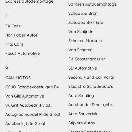
Express autodemontage
Samsen Autodemontage
Schaap & Bron
F
Schadeauto’s Edo
FA Cars
Van Schijndel
Ron Faber Autos
Scholten Markelo
Flits Cars
Van Schoten
Focus Automotive
De Scootergrossier
G
SD Automotive
Second Hand Car Parts
GAM MOTOS
Slootstra Schadeauto's
GEJO Schadevoertuigen BV
Auto Smaling
Van Gils Automotive
Autohandel-Smet gebr.
W. Grit Autobedrijf v.o.f.
Auto Snuverink
Autogroothandel P. de Groot
Stijvers Autos
Autobedrijf de Groot
Stoeten Schadeauto's