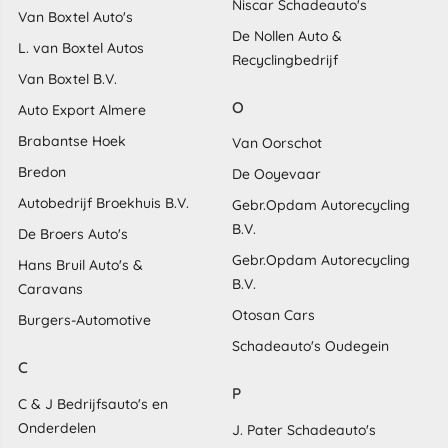
Niscar Schadeauto's
Van Boxtel Auto's
De Nollen Auto &
L. van Boxtel Autos
Recyclingbedrijf
Van Boxtel B.V.
O
Auto Export Almere
Brabantse Hoek
Van Oorschot
Bredon
De Ooyevaar
Autobedrijf Broekhuis B.V.
Gebr.Opdam Autorecycling
B.V.
De Broers Auto's
Gebr.Opdam Autorecycling
Hans Bruil Auto's &
B.V.
Caravans
Otosan Cars
Burgers-Automotive
Schadeauto's Oudegein
C
P
C & J Bedrijfsauto's en
Onderdelen
J. Pater Schadeauto's