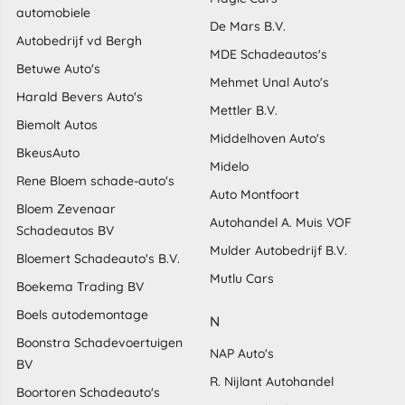
automobiele
De Mars B.V.
Autobedrijf vd Bergh
MDE Schadeautos's
Betuwe Auto's
Mehmet Unal Auto's
Harald Bevers Auto's
Mettler B.V.
Biemolt Autos
Middelhoven Auto's
BkeusAuto
Midelo
Rene Bloem schade-auto's
Auto Montfoort
Bloem Zevenaar
Autohandel A. Muis VOF
Schadeautos BV
Mulder Autobedrijf B.V.
Bloemert Schadeauto's B.V.
Mutlu Cars
Boekema Trading BV
Boels autodemontage
N
Boonstra Schadevoertuigen
NAP Auto's
BV
R. Nijlant Autohandel
Boortoren Schadeauto's