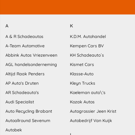
A
K
A & R Schadeautos
K.D.M. Autohandel
A-Team Automotive
Kempen Cars BV
Abbink Autos Vriezenveen
KH Schadeauto´s
AGL handelsonderneming
Kismet Cars
Altijd Raak Penders
Klasse-Auto
AP Auto's Druten
Kleyn Trucks
AR Schadeauto's
Koeleman auto\'s
Audi Specialist
Kozak Autos
Auto Recycling Brabant
Autogrossier Jeen Krist
Autoallround Sevenum
Autobedrijf Van Kuijk
Autobek
L