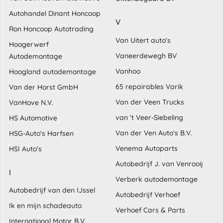
Autohandel Dinant Honcoop
V
Ron Honcoop Autotrading
Van Uitert auto's
Hoogerwerf
Vaneerdewegh BV
Autodemontage
Vanhoo
Hoogland autodemontage
65 repairables Varik
Van der Horst GmbH
Van der Veen Trucks
VanHove N.V.
van 't Veer-Siebeling
HS Automotive
Van der Ven Auto's B.V.
HSG-Auto's Harfsen
Venema Autoparts
HSI Auto's
Autobedrijf J. van Venrooij
I
Verberk autodemontage
Autobedrijf van den IJssel
Autobedrijf Verhoef
Ik en mijn schadeauto
Verhoef Cars & Parts
International Motor B.V.