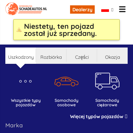
Dealerzy
Niestety, ten pojazd
został już sprzedany.
uszkodzony
rozbiórka
części
okazja
wszystkie typy
samochody
samochody
pojazdów
osobowe
ciężarowe
Więcej typów pojazdów
marka