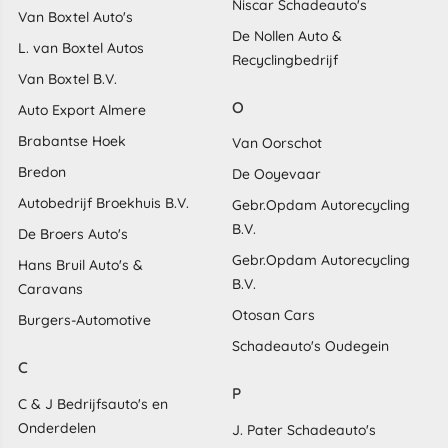
Niscar Schadeauto's
Van Boxtel Auto's
De Nollen Auto &
L. van Boxtel Autos
Recyclingbedrijf
Van Boxtel B.V.
O
Auto Export Almere
Brabantse Hoek
Van Oorschot
Bredon
De Ooyevaar
Autobedrijf Broekhuis B.V.
Gebr.Opdam Autorecycling
B.V.
De Broers Auto's
Gebr.Opdam Autorecycling
Hans Bruil Auto's &
B.V.
Caravans
Otosan Cars
Burgers-Automotive
Schadeauto's Oudegein
C
P
C & J Bedrijfsauto's en
Onderdelen
J. Pater Schadeauto's