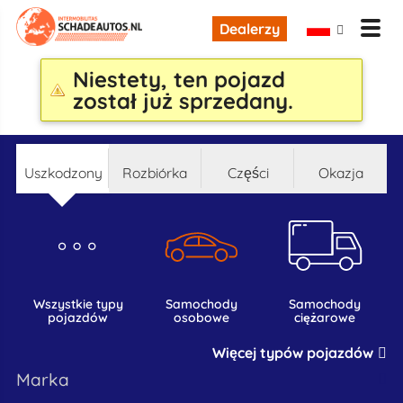
Dealerzy
Niestety, ten pojazd
został już sprzedany.
uszkodzony
rozbiórka
części
okazja
wszystkie typy
samochody
samochody
pojazdów
osobowe
ciężarowe
Więcej typów pojazdów
marka