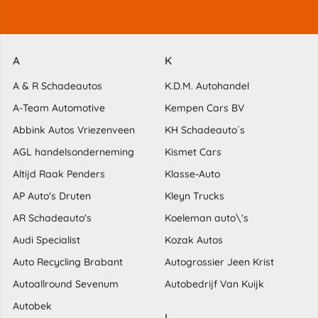
A
K
A & R Schadeautos
K.D.M. Autohandel
A-Team Automotive
Kempen Cars BV
Abbink Autos Vriezenveen
KH Schadeauto´s
AGL handelsonderneming
Kismet Cars
Altijd Raak Penders
Klasse-Auto
AP Auto's Druten
Kleyn Trucks
AR Schadeauto's
Koeleman auto\'s
Audi Specialist
Kozak Autos
Auto Recycling Brabant
Autogrossier Jeen Krist
Autoallround Sevenum
Autobedrijf Van Kuijk
Autobek
L