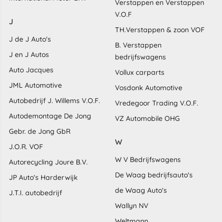
Verstappen en Verstappen
V.O.F
J
TH.Verstappen & zoon VOF
J de J Auto's
B. Verstappen
J en J Autos
bedrijfswagens
Auto Jacques
Vollux carparts
JML Automotive
Vosdonk Automotive
Autobedrijf J. Willems V.O.F.
Vredegoor Trading V.O.F.
Autodemontage De Jong
VZ Automobile OHG
Gebr. de Jong GbR
W
J.O.R. VOF
W V Bedrijfswagens
Autorecycling Joure B.V.
De Waag bedrijfsauto's
JP Auto's Harderwijk
de Waag Auto's
J.T.I. autobedrijf
Wallyn NV
Weltmann