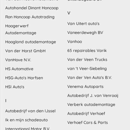
Autohandel Dinant Honcoop
V
Ron Honcoop Autotrading
Van Uitert auto's
Hoogerwerf
Vaneerdewegh BV
Autodemontage
Vanhoo
Hoogland autodemontage
65 repairables Varik
Van der Horst GmbH
Van der Veen Trucks
VanHove N.V.
van 't Veer-Siebeling
HS Automotive
Van der Ven Auto's B.V.
HSG-Auto's Harfsen
Venema Autoparts
HSI Auto's
Autobedrijf J. van Venrooij
I
Verberk autodemontage
Autobedrijf van den IJssel
Autobedrijf Verhoef
Ik en mijn schadeauto
Verhoef Cars & Parts
International Motor B.V.