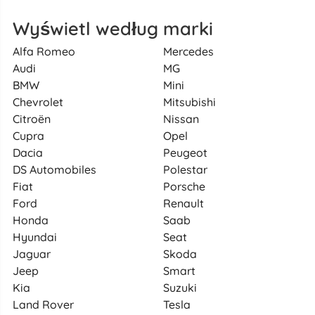
Wyświetl według marki
Alfa Romeo
Mercedes
Audi
MG
BMW
Mini
Chevrolet
Mitsubishi
Citroën
Nissan
Cupra
Opel
Dacia
Peugeot
DS Automobiles
Polestar
Fiat
Porsche
Ford
Renault
Honda
Saab
Hyundai
Seat
Jaguar
Skoda
Jeep
Smart
Kia
Suzuki
Land Rover
Tesla