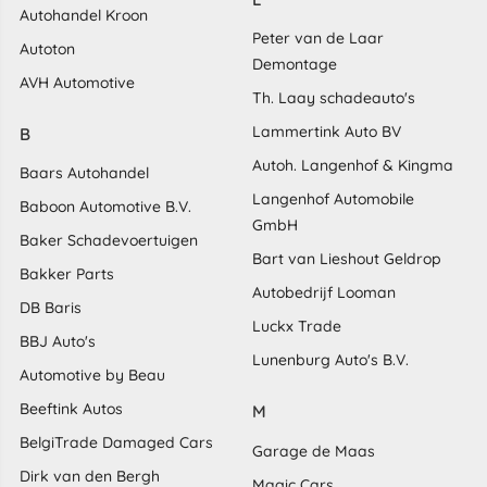
Autohandel Kroon
Peter van de Laar
Autoton
Demontage
AVH Automotive
Th. Laay schadeauto's
Lammertink Auto BV
B
Autoh. Langenhof & Kingma
Baars Autohandel
Langenhof Automobile
Baboon Automotive B.V.
GmbH
Baker Schadevoertuigen
Bart van Lieshout Geldrop
Bakker Parts
Autobedrijf Looman
DB Baris
Luckx Trade
BBJ Auto's
Lunenburg Auto's B.V.
Automotive by Beau
Beeftink Autos
M
BelgiTrade Damaged Cars
Garage de Maas
Dirk van den Bergh
Magic Cars