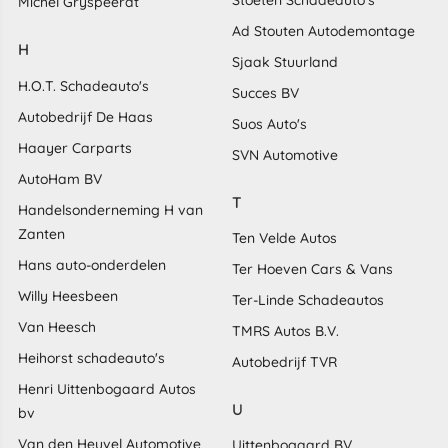
Michel Gryspeerdt
Ad Stouten Autodemontage
H
Sjaak Stuurland
H.O.T. Schadeauto's
Succes BV
Autobedrijf De Haas
Suos Auto's
Haayer Carparts
SVN Automotive
AutoHam BV
T
Handelsonderneming H van
Zanten
Ten Velde Autos
Hans auto-onderdelen
Ter Hoeven Cars & Vans
Willy Heesbeen
Ter-Linde Schadeautos
Van Heesch
TMRS Autos B.V.
Heihorst schadeauto's
Autobedrijf TVR
Henri Uittenbogaard Autos
U
bv
Van den Heuvel Automotive
Uittenbogaard BV