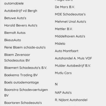
automobiele
De Mars B.V.
Autobedrijf vd Bergh
MDE Schadeautos's
Betuwe Auto's
Mehmet Unal Auto's
Harald Bevers Auto's
Mettler B.V.
Biemolt Autos
Middelhoven Auto's
BkeusAuto
Midelo
Rene Bloem schade-auto's
Auto Montfoort
Bloem Zevenaar
Autohandel A. Muis VOF
Schadeautos BV
Mulder Autobedrijf B.V.
Bloemert Schadeauto's B.V.
Mutlu Cars
Boekema Trading BV
Boels autodemontage
N
Boonstra Schadevoertuigen
NAP Auto's
BV
R. Nijlant Autohandel
Boortoren Schadeauto's