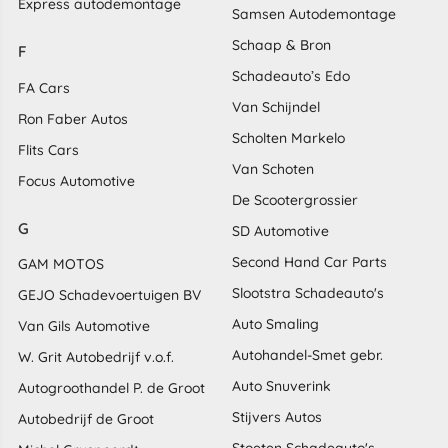
Express autodemontage
Samsen Autodemontage
Schaap & Bron
F
Schadeauto’s Edo
FA Cars
Van Schijndel
Ron Faber Autos
Scholten Markelo
Flits Cars
Van Schoten
Focus Automotive
De Scootergrossier
G
SD Automotive
Second Hand Car Parts
GAM MOTOS
Slootstra Schadeauto's
GEJO Schadevoertuigen BV
Auto Smaling
Van Gils Automotive
Autohandel-Smet gebr.
W. Grit Autobedrijf v.o.f.
Auto Snuverink
Autogroothandel P. de Groot
Stijvers Autos
Autobedrijf de Groot
Stoeten Schadeauto's