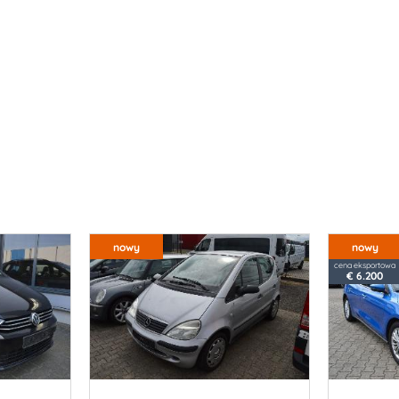
nowy
nowy
cena eksportowa
€ 6.200