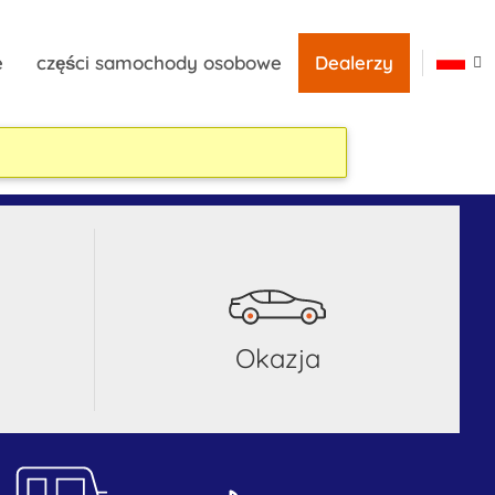
e
części samochody osobowe
Dealerzy
okazja