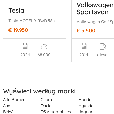
Volkswagen
Tesla
Sportsvan
Tesla MODEL Y RWD 58 kWh range 455km nwprijs € 45000
€ 19.950
€ 5.500
2024
68.000
2014
diesel
Wyświetl według marki
Alfa Romeo
Cupra
Honda
Audi
Dacia
Hyundai
BMW
DS Automobiles
Jaguar