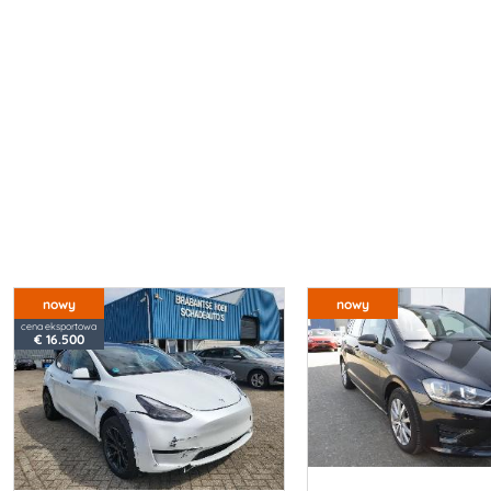
nowy
nowy
cena eksportowa
€ 16.500