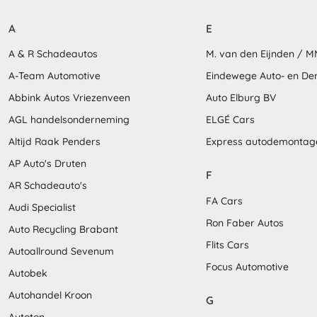
A
E
A & R Schadeautos
M. van den Eijnden / 
A-Team Automotive
Eindewege Auto- en D
Abbink Autos Vriezenveen
Auto Elburg BV
AGL handelsonderneming
ELGÉ Cars
Altijd Raak Penders
Express autodemontag
AP Auto's Druten
F
AR Schadeauto's
FA Cars
Audi Specialist
Ron Faber Autos
Auto Recycling Brabant
Flits Cars
Autoallround Sevenum
Focus Automotive
Autobek
Autohandel Kroon
G