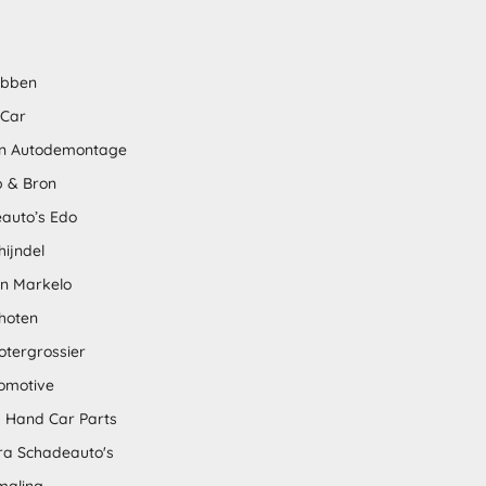
abben
 Car
n Autodemontage
 & Bron
auto’s Edo
hijndel
en Markelo
hoten
otergrossier
omotive
 Hand Car Parts
tra Schadeauto's