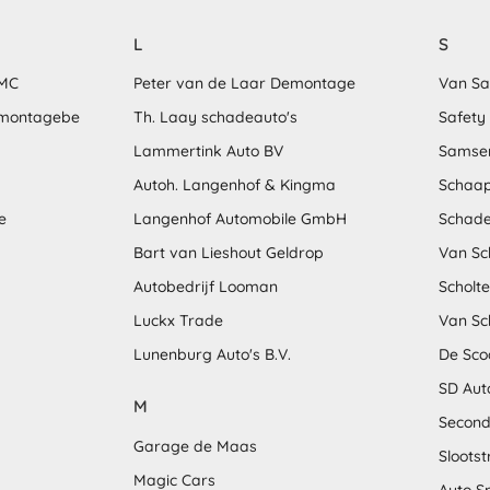
L
S
MMC
Peter van de Laar Demontage
Van S
emontagebe
Th. Laay schadeauto's
Safety
Lammertink Auto BV
Samse
Autoh. Langenhof & Kingma
Schaap
e
Langenhof Automobile GmbH
Schade
Bart van Lieshout Geldrop
Van Sc
Autobedrijf Looman
Scholt
Luckx Trade
Van Sc
Lunenburg Auto's B.V.
De Sco
SD Aut
M
Second
Garage de Maas
Sloots
Magic Cars