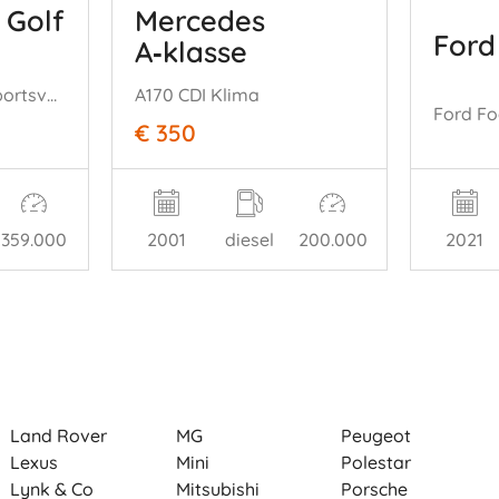
 Golf
Mercedes
Ford
A‑klasse
Volkswagen Golf Sportsvan 1,6 TDI Aut DSG Navi Pdc Klimatronik
A170 CDI Klima
€ 350
359.000
2001
diesel
200.000
2021
Land Rover
MG
Peugeot
Lexus
Mini
Polestar
Lynk & Co
Mitsubishi
Porsche