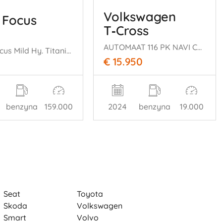
Volkswagen
 Focus
T‑Cross
AUTOMAAT 116 PK NAVI CLIMA CAMERA B.J 12-2024 FACELIFT
Ford Focus Mild Hy. Titanium X Navi Klima Kamera Pdc
€ 15.950
benzyna
159.000
2024
benzyna
19.000
Seat
Toyota
Skoda
Volkswagen
Smart
Volvo