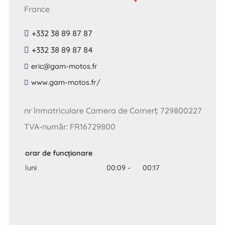
France
+332 38 89 87 87
+332 38 89 87 84
​eric​@​gam​-​motos​.​fr​
​www​.​gam​-​motos​.​fr​/
nr înmatriculare Camera de Comerț: 729800227
TVA-număr: FR16729800
orar de funcționare
luni
00:09
-
00:17