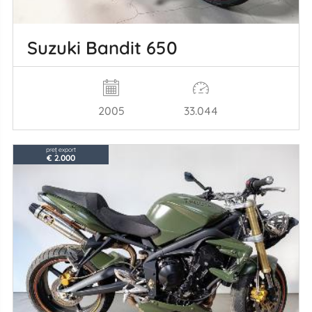
Suzuki Bandit 650
2005
33.044
preț export
€ 2.000