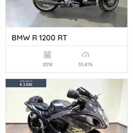
BMW R 1200 RT
2018
55.876
preț export
€ 2.500