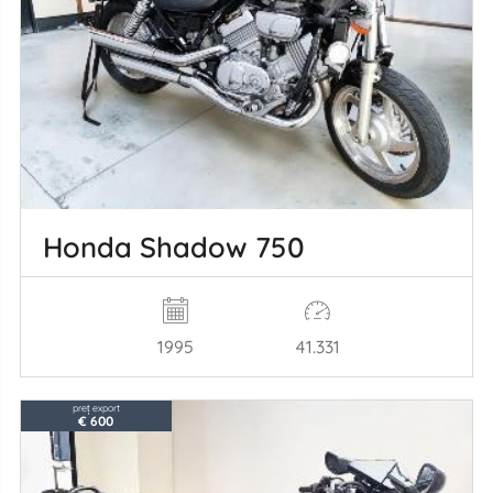
Honda Shadow 750
1995
41.331
preț export
€ 600