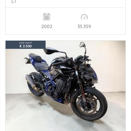
LT
2002
35.359
preț export
€ 2.500