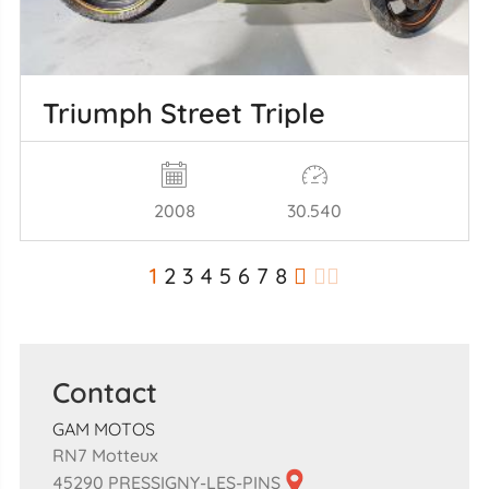
Triumph Street Triple
2008
30.540
1
2
3
4
5
6
7
8
Contact
GAM MOTOS
RN7 Motteux
45290 PRESSIGNY-LES-PINS