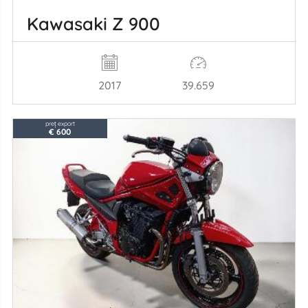
Kawasaki Z 900
2017
39.659
preț export
€ 600