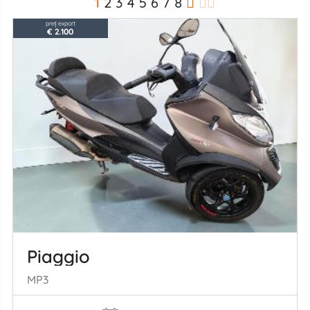
1
2
3
4
5
6
7
8
preț export
€ 2.100
Piaggio
MP3