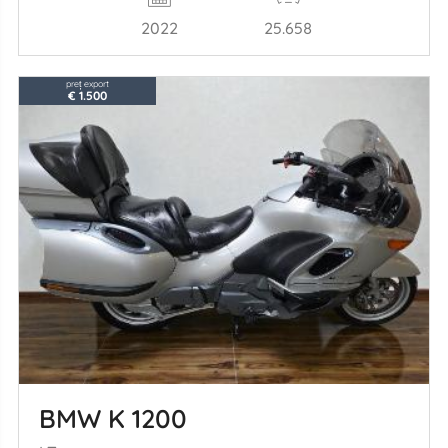
2022
25.658
preț export
€ 1.500
BMW K 1200