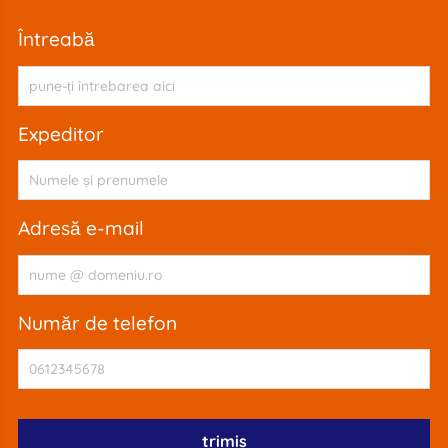
întreabă
expeditor
adresă e-mail
număr de telefon