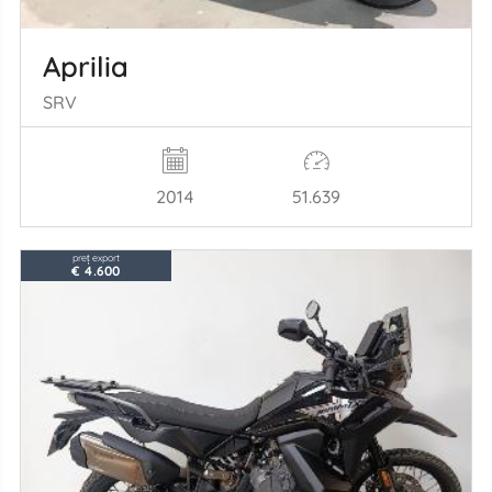
Aprilia
SRV
2014
51.639
preț export
€ 4.600