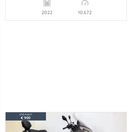
2022
10.672
preț export
€ 900