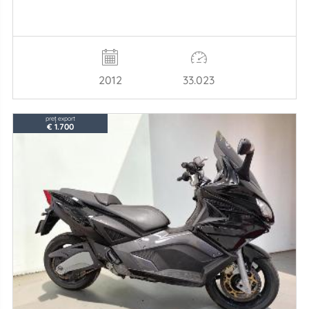
2012
33.023
preț export
€ 1.700