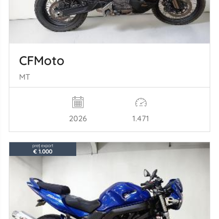
CFMoto
MT
2026
1.471
preț export
€ 1.000