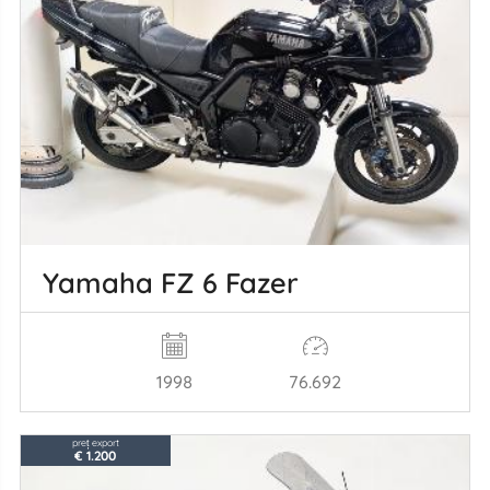
Yamaha FZ 6 Fazer
1998
76.692
preț export
€ 1.200