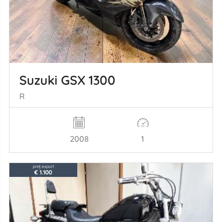
Suzuki GSX 1300
R
2008
1
preț export
€ 1.100