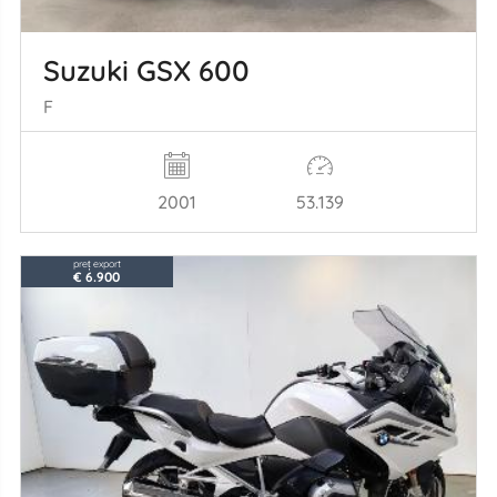
Suzuki GSX 600
F
2001
53.139
preț export
€ 6.900