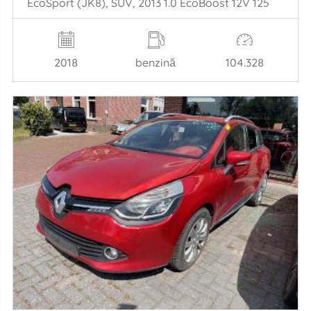
EcoSport (JK8), SUV, 2013 1.0 EcoBoost 12V 125
2018
benzină
104.328