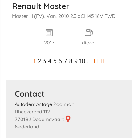
Renault Master
Master III (FV), Van, 2010 2.3 dCi 145 16V FWD
2017
diezel
1
2
3
4
5
6
7
8
9
10
..
Contact
Autodemontage Poolman
Rheezerend 112
7701BJ Dedemsvaart
Nederland