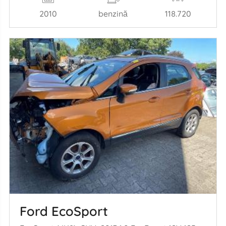
2010
benzină
118.720
Ford EcoSport