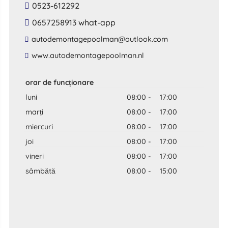
0523-612292
0657258913 what-app
​autodemontagepoolman​@​outlook​.​com​
​www​.​autodemontagepoolman​.​nl​
orar de funcționare
luni
08:00
-
17:00
marți
08:00
-
17:00
miercuri
08:00
-
17:00
joi
08:00
-
17:00
vineri
08:00
-
17:00
sâmbătă
08:00
-
15:00