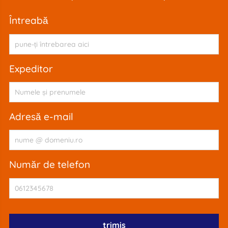
întreabă
expeditor
adresă e-mail
număr de telefon