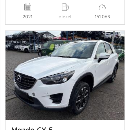
2021
diezel
151.068
Mazda CX‑5