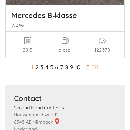
Mercedes B‑klasse
W246
2015
diezel
122.370
1
2
3
4
5
6
7
8
9
10
..
Contact
Second Hand Car Parts
Rouwenboschweg 11
6545 AE Nijmegen
Nederland