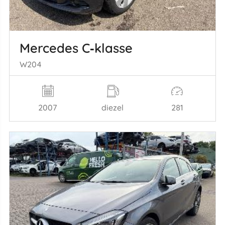
Mercedes C‑klasse
W204
2007
diezel
281