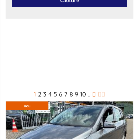
Căutare
1
2
3
4
5
6
7
8
9
10
..
nou