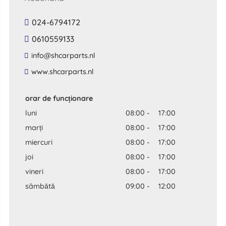
024-6794172
0610559133
​info​@​shcarparts​.​nl​
​www​.​shcarparts​.​nl​
orar de funcționare
luni
08:00
-
17:00
marți
08:00
-
17:00
miercuri
08:00
-
17:00
joi
08:00
-
17:00
vineri
08:00
-
17:00
sâmbătă
09:00
-
12:00