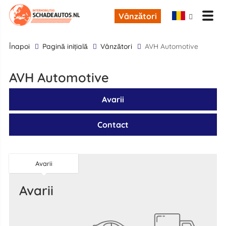
Vânzători
înapoi
Pagină inițială
Vânzători
AVH Automotive
AVH Automotive
Avarii
Contact
Avarii
Avarii