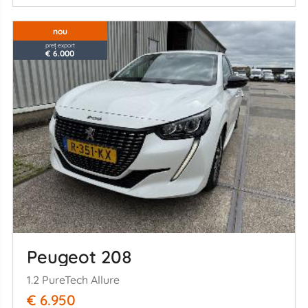
nou
preț export
€ 6.000
Peugeot 208
1.2 PureTech Allure
€ 6.950