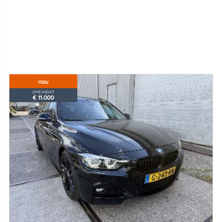
nou
preț export
€ 11.000