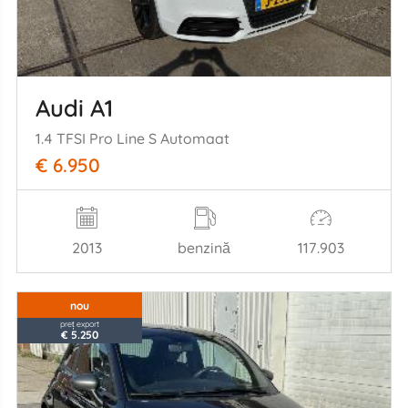
Audi A1
1.4 TFSI Pro Line S Automaat
€ 6.950
2013
benzină
117.903
nou
preț export
€ 5.250