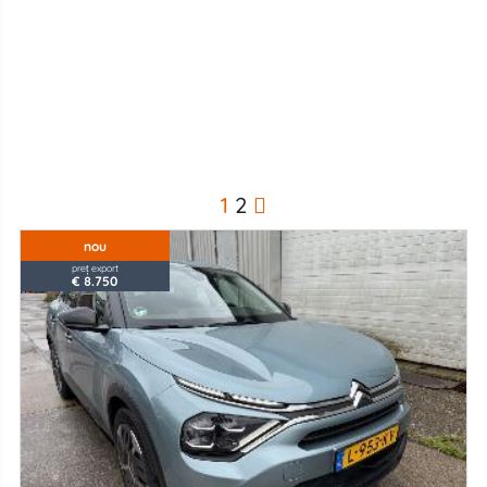
1
2
nou
preț export
€ 8.750