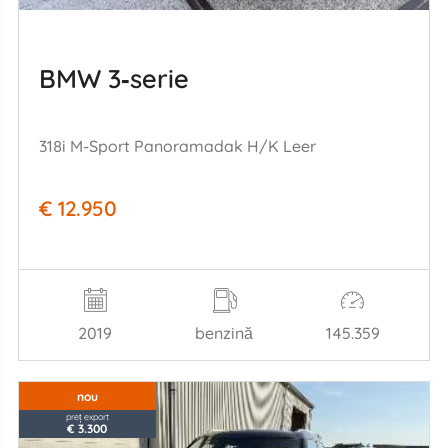
BMW 3‑serie
318i M-Sport Panoramadak H/K Leer
€ 12.950
2019
benzină
145.359
nou
preț export
€ 3.300