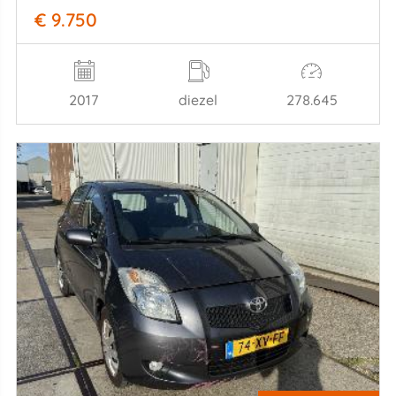
€ 9.750
2017
diezel
278.645