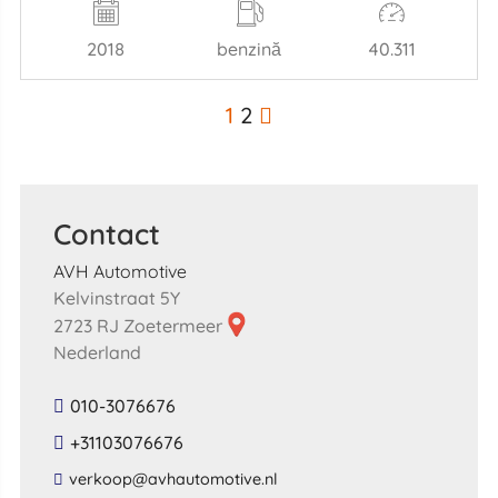
2018
benzină
40.311
1
2
Contact
AVH Automotive
Kelvinstraat 5Y
2723 RJ Zoetermeer
Nederland
010-3076676
+31103076676
​verkoop​@​avhautomotive​.​nl​