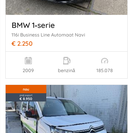
BMW 1‑serie
116i Business Line Automaat Navi
€ 2.250
2009
benzină
185.078
nou
preț export
€ 8.950