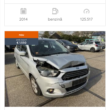
2014
benzină
125.517
nou
preț export
€ 1.550