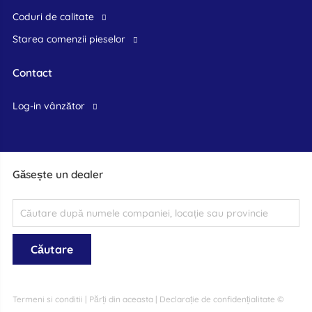
Coduri de calitate
Starea comenzii pieselor
Contact
log-in vânzător
Găsește un dealer
Termeni si conditii
|
Părți din aceasta
|
Declarație de confidențialitate
©