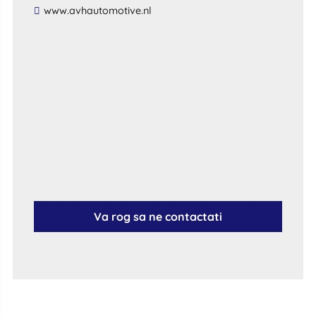
​www​.​avhautomotive​.​nl​
Va rog sa ne contactati