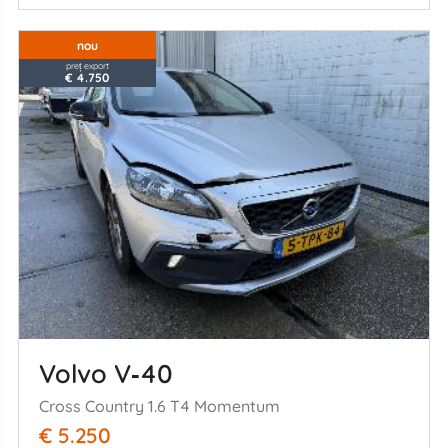
nou
preț export
€ 4.750
Volvo V‑40
Cross Country 1.6 T4 Momentum
€ 5.250