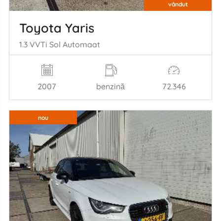
vândut
Toyota Yaris
1.3 VVTi Sol Automaat
2007
benzină
72.346
nou