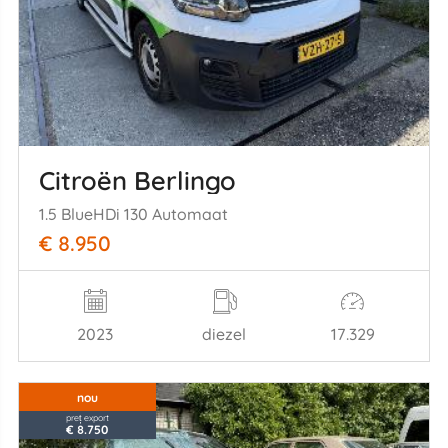
Citroën Berlingo
1.5 BlueHDi 130 Automaat
€ 8.950
2023
diezel
17.329
nou
preț export
€ 8.750