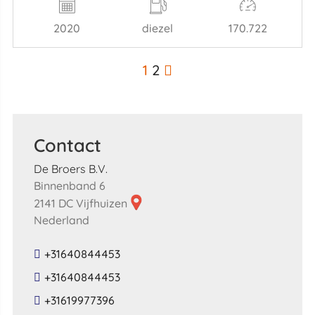
2020
diezel
170.722
1
2
Contact
De Broers B.V.
Binnenband 6
2141 DC Vijfhuizen
Nederland
+31640844453
+31640844453
+31619977396