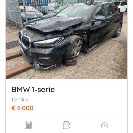
BMW 1‑serie
1.5 116D
€ 6.000