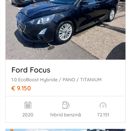
Ford Focus
1.0 EcoBoost Hybride / PANO / TITANIUM
€ 9.150
2020
hibrid benzină
72.151