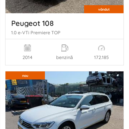
vândut
Peugeot 108
1.0 e-VTi Premiere TOP
2014
benzină
172.185
nou