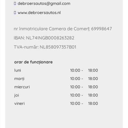
​debroersautos​@​gmail​.​com​
​www​.​debroersautos​.​nl​
nr înmatriculare Camera de Comerț: 69998647
IBAN: NL74INGB0008263282
TVA-număr: NL858097357B01
orar de funcționare
luni
10:00
-
18:00
marți
10:00
-
18:00
miercuri
10:00
-
18:00
joi
10:00
-
18:00
vineri
10:00
-
18:00