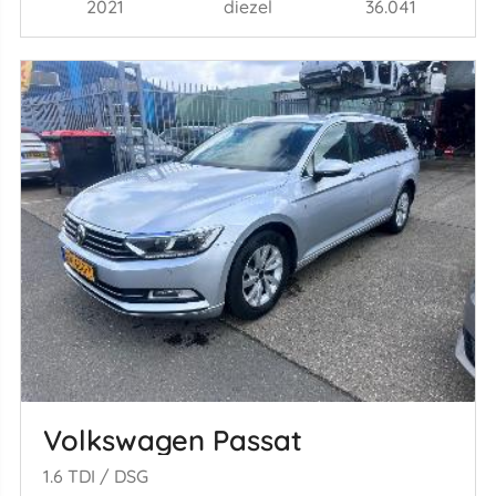
2021
diezel
36.041
Volkswagen Passat
1.6 TDI / DSG