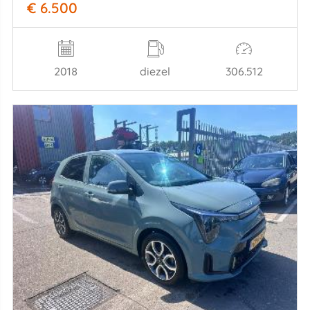
€ 6.500
2018
diezel
306.512