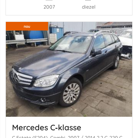
2007
diezel
nou
Mercedes C‑klasse
C Estate (S204), Combi, 2007 / 2014 2.2 C-220 CDI 16V