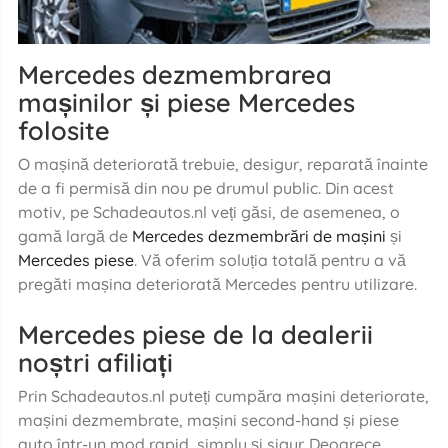
Mercedes dezmembrarea
mașinilor și piese Mercedes
folosite
O mașină deteriorată trebuie, desigur, reparată înainte
de a fi permisă din nou pe drumul public. Din acest
motiv, pe Schadeautos.nl veți găsi, de asemenea, o
gamă largă de
Mercedes dezmembrări de mașini
și
Mercedes piese
. Vă oferim soluția totală pentru a vă
pregăti mașina deteriorată Mercedes pentru utilizare.
Mercedes piese de la dealerii
noștri afiliați
Prin Schadeautos.nl puteți cumpăra mașini deteriorate,
mașini dezmembrate, mașini second-hand și piese
auto într-un mod rapid, simplu și sigur. Deoarece