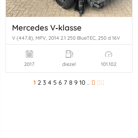
Mercedes V‑klasse
V (447.8), MPV, 2014 2.1 250 BlueTEC, 250 d 16V
2017
diezel
101.102
1
2
3
4
5
6
7
8
9
10
..