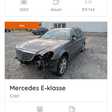
2003
diezel
319.144
nou
Mercedes E‑klasse
E280