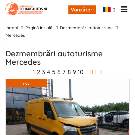
Vânzători
înapoi
Pagină inițială
Dezmembrări autoturisme
Mercedes
Dezmembrări autoturisme
Mercedes
1
2
3
4
5
6
7
8
9
10
..
nou