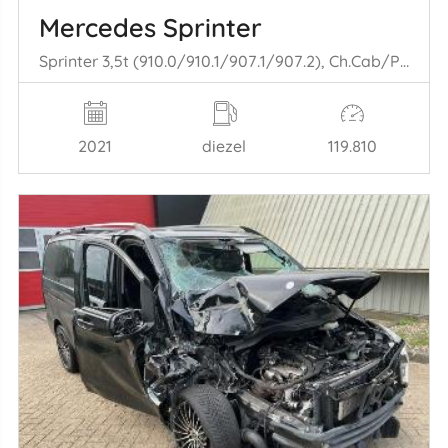
Mercedes Sprinter
Sprinter 3,5t (910.0/910.1/907.1/907.2), Ch.Cab/Pick-up, 2018 316 CDI 2.1 D RWD
2021
diezel
119.810