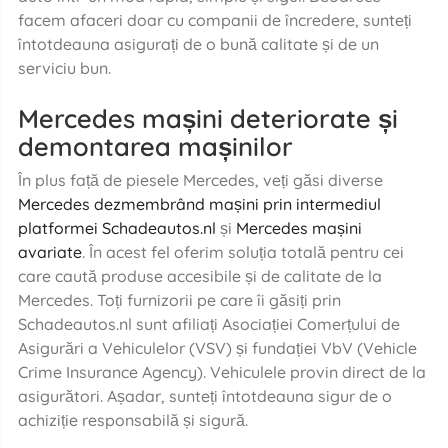
facem afaceri doar cu companii de încredere, sunteți
întotdeauna asigurați de o bună calitate și de un
serviciu bun.
Mercedes mașini deteriorate și
demontarea mașinilor
În plus față de piesele Mercedes, veți găsi diverse
Mercedes dezmembrând mașini prin intermediul
platformei Schadeautos.nl
și
Mercedes mașini
avariate
. În acest fel oferim soluția totală pentru cei
care caută produse accesibile și de calitate de la
Mercedes. Toți furnizorii pe care îi găsiți prin
Schadeautos.nl sunt afiliați Asociației Comerțului de
Asigurări a Vehiculelor (VSV) și fundației VbV (Vehicle
Crime Insurance Agency). Vehiculele provin direct de la
asigurători. Așadar, sunteți întotdeauna sigur de o
achiziție responsabilă și sigură.