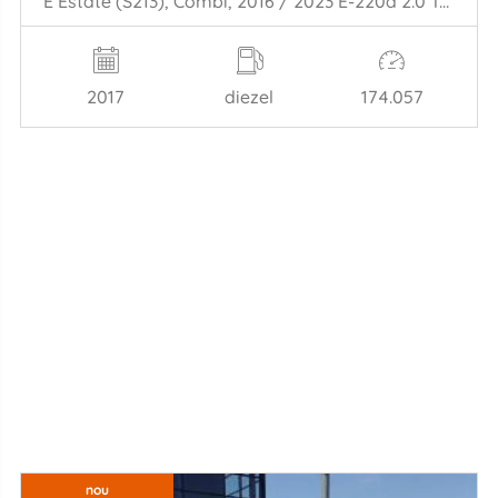
E Estate (S213), Combi, 2016 / 2023 E-220d 2.0 Turbo 16V 4-Matic
2017
diezel
174.057
nou