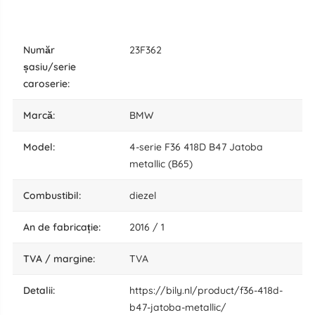
număr
23F362
șasiu/serie
caroserie:
marcă:
BMW
model:
4-serie F36 418D B47 Jatoba
metallic (B65)
combustibil:
diezel
an de fabricație:
2016 / 1
TVA / margine:
TVA
detalii:
https://bily.nl/product/f36-418d-
b47-jatoba-metallic/