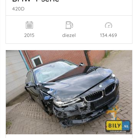
420D
2015
diezel
134.469