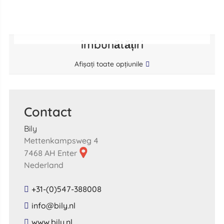
îmbunătățiri
Afișați toate opțiunile
Contact
Bily
Mettenkampsweg 4
7468 AH Enter
Nederland
+31-(0)547-388008
​info​@​bily​.​nl​
​www​.​bily​.​nl​