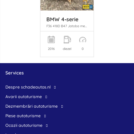
BMW 4‑serie
F36 418D B47 Jatoba metallic (B65)
2016
diezel
0
Services
Despre schadeautos.nl
Avarii autoturisme
Dezmembrări autoturisme
Piese autoturisme
Ocazii autoturisme