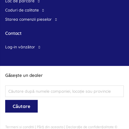
Loc de parcare
Coduri de calitate
Starea comenzii pieselor
Contact
log-in vânzător
Găsește un dealer
Termeni si conditii
|
Părți din aceasta
|
Declarație de confidențialitate
©