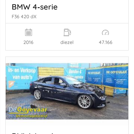
BMW 4‑serie
F36 420 dX
2016
diezel
47.166