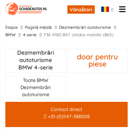
Vânzători
înapoi
Pagină inițială
Dezmembrări autoturisme
BMW
4-serie
F36 418D B47 Jatoba metallic (B65)
Dezmembrări
doar pentru
autoturisme
piese
BMW 4-serie
Toate BMW
Dezmembrări
autoturisme
Contact direct
+31-(0)547-388008