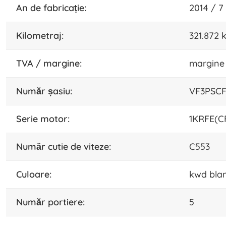
an de fabricație:
2014 / 7
kilometraj:
321.872 k
TVA / margine:
margine
număr șasiu:
VF3PSCF
serie motor:
1KRFE(C
număr cutie de viteze:
C553
culoare:
kwd blan
număr portiere:
5