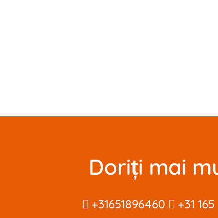
Doriți mai mu
+31651896460
+31 165