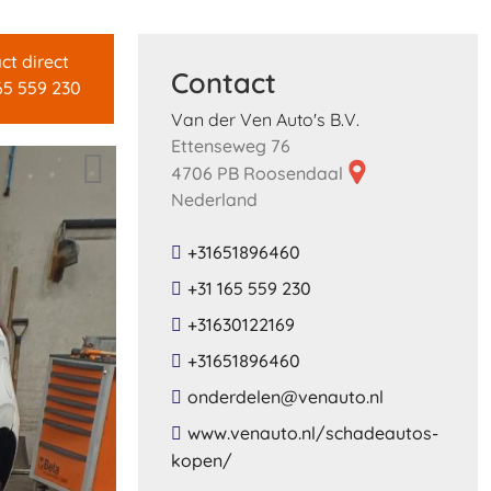
ct direct
Contact
65 559 230
Van der Ven Auto's B.V.
Ettenseweg 76
4706 PB Roosendaal
Nederland
+31651896460
+31 165 559 230
+31630122169
+31651896460
​onderdelen​@​venauto​.​nl​
​www​.​venauto​.​nl​/​schadeautos​-​
kopen​/