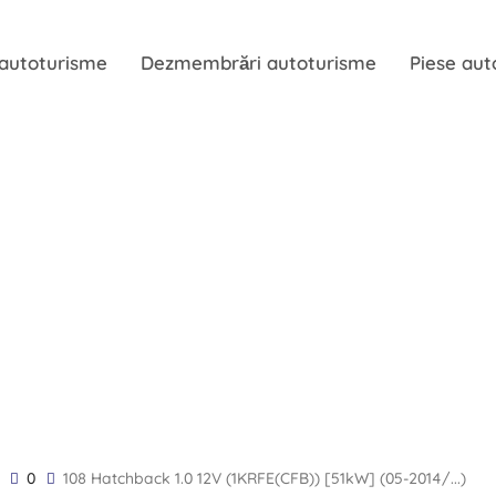
 autoturisme
Dezmembrări autoturisme
Piese aut
0
108 Hatchback 1.0 12V (1KRFE(CFB)) [51kW] (05-2014/...)