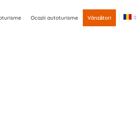
oturisme
Ocazii autoturisme
Vânzători