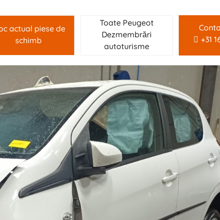
Toate Peugeot
Conta
oc actual piese de
Dezmembrări
+31 1
schimb
autoturisme