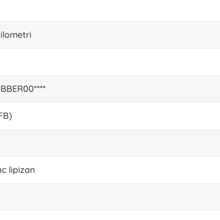
ilometri
BBER00****
FB)
c lipizan