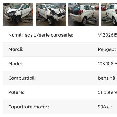
număr șasiu/serie caroserie:
V120261
marcă:
Peugeot
model:
108 108 
combustibil:
benzină
putere:
51 puter
capacitate motor:
998 cc