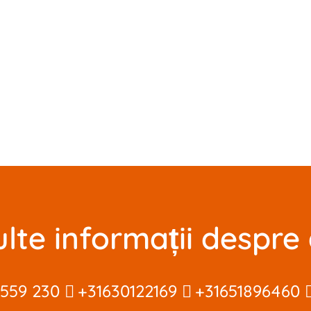
lte informații despre
 559 230
+31630122169
+31651896460