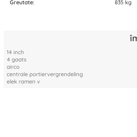
greutate:
835 kg
î
14 inch
4 gaats
airco
centrale portiervergrendeling
elek ramen v