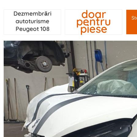
doar
Dezmembrări
pentru
St
autoturisme
piese
Peugeot 108