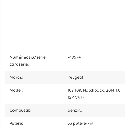
număr șasiu/serie
V19574
caroserie:
marcă:
Peugeot
model:
108 108, Hatchback, 2014 1.0
12V VVT-i
combustibil:
benzină
putere:
53 putere-kw