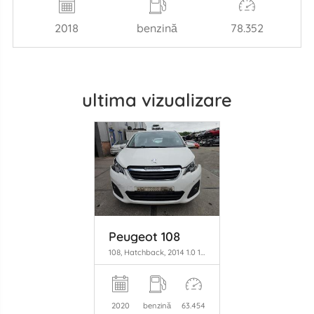
2018
benzină
78.352
ultima vizualizare
Peugeot 108
108, Hatchback, 2014 1.0 12V VVT-i
2020
benzină
63.454