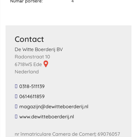
număr portiere:
4
Contact
De Witte Boerderij BV
Radonstraat 10
6718WS Ede
Nederland
0318-511139
0614611859
​magazijn​@​dewitteboerderij​.​nl​
​www​.​dewitteboerderij​.​nl​
nr înmatriculare Camera de Comerț: 69076057