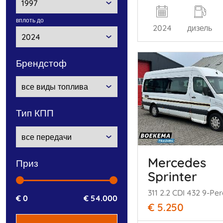
вплоть до
2024
дизель
брендстоф
тип КПП
Mercedes
приз
Sprinter
€ 0
€ 54.000
€ 5.250