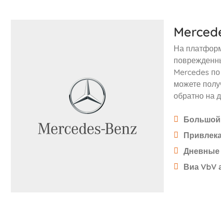
Merced
На платформ
поврежденны
Mercedes по
можете полу
обратно на д
Большой 
Привлек
Дневные 
Виа VbV 