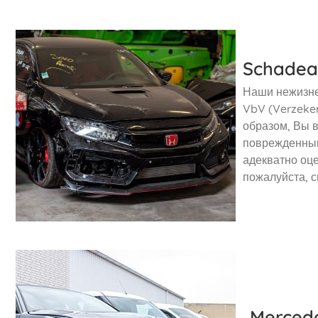
Schadea
Наши нежизне
VbV (Verzeker
образом, Вы 
поврежденным
адекватно оц
пожалуйста, с
Merced