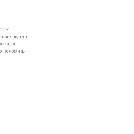
edes
оляет купить
алей, вы
о положить