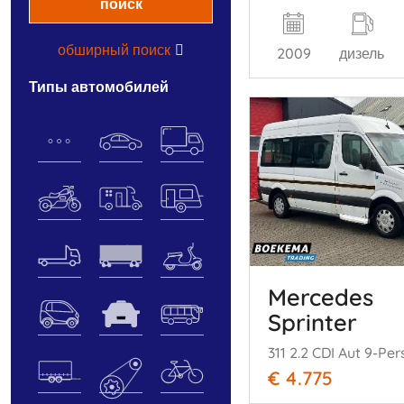
поиск
обширный поиск
2009
дизель
типы автомобилей
Mercedes
Sprinter
€ 4.775