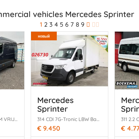
mercial vehicles Mercedes Sprinter
1
2
3
4
5
6
7
8
9
новый
Mercedes
Mer
Sprinter
Spri
319 CDI (140 kW) BPM VRIJ | L2H2 | Select | Facelift Automaat
314 CDI 7G-Tronic LBW Bak-Klep Airco Cruise
€ 9.450
€ 4.7