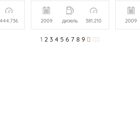
444.736
2009
дизель
381.210
2009
1
2
3
4
5
6
7
8
9