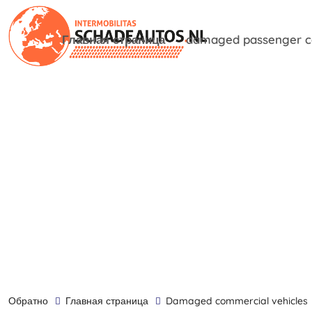
Главная страница
damaged passenger c
обратно
Главная страница
damaged commercial vehicles