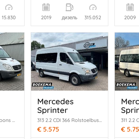
15.830
2019
дизель
315.052
2009
Mercedes
Mer
Sprinter
Spri
311 2.2 CDI 432 9-Peroons Rolstoellift Airco Automaat Maxi
313 2.2 CDI 366 Rolstoelbus 9-Persoons Airco 6-Hand
€ 5.575
€ 5.7