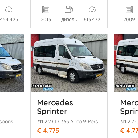
454.425
2013
дизель
613.472
2009
Mercedes
Mer
Sprinter
Spri
311 2.2 CDI 432 9-Persoons Rolstoellift Automaat Airco
311 2.2 CDI 366 Airco 9-Persoons Rolstoellift Automaat
€ 4.775
€ 4.7