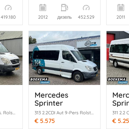
419.180
2012
дизель
452.529
2011
Mercedes
Mer
Sprinter
Spri
311 2.2 CDI Aut 9-Pers. Rolstoellift Airco
313 2.2CDI Aut 9-Pers Rolstoellift Airco
€ 5.575
€ 5.2