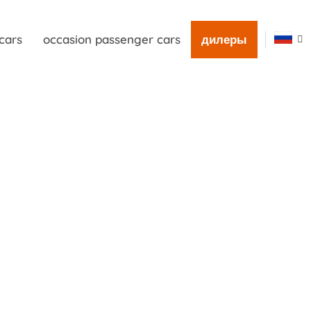
cars
occasion passenger cars
дилеры