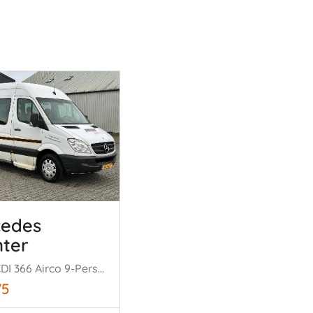
cedes
nter
311 2.2 CDI 366 Airco 9-Persoons Rolstoellift Automaat
75