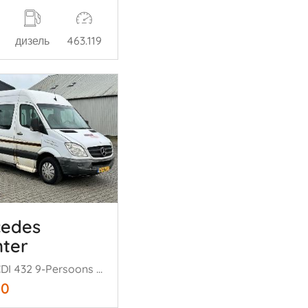
дизель
463.119
cedes
nter
311 2.2 CDI 432 9-Persoons Rolstoellift Airco Automaat
50