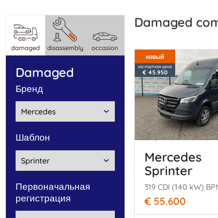
damaged com
damaged
disassembly
occasion
новый
экспортная цена
damaged
€ 45.950
бренд
шаблон
Mercedes
Sprinter
Первоначальная
регистрация
€ 55.600