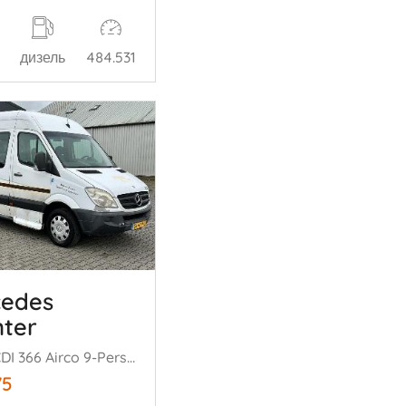
дизель
484.531
cedes
nter
311 2.2 CDI 366 Airco 9-Persoons Rolstoellift Automaat
75