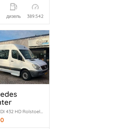
дизель
389.542
cedes
nter
311 2.2 CDI 432 HD Rolstoellift Airco
50