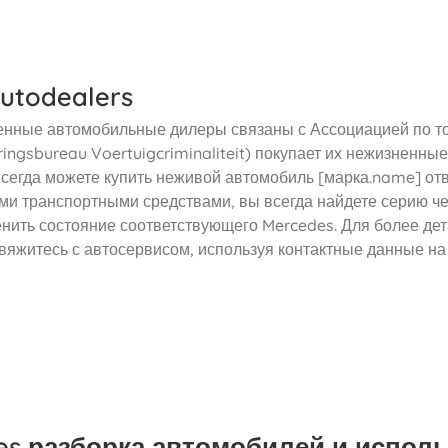
utodealers
нные автомобильные дилеры связаны с Ассоциацией по т
ingsbureau Voertuigcriminaliteit) покупает их нежизненн
всегда можете купить неживой автомобиль [марка.name] от
и транспортными средствами, вы всегда найдете серию чет
енить состояние соответствующего Mercedes. Для более де
вяжитесь с автосервисом, используя контактные данные на
es разборка автомобилей и испол