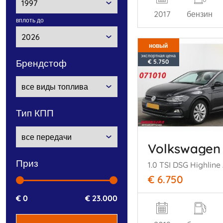
2017
бензин
вплоть до
новый
экспортная цена
брендстоф
€ 5.750
тип КПП
Volkswagen
приз
€ 6.750
€ 0
€ 23.000