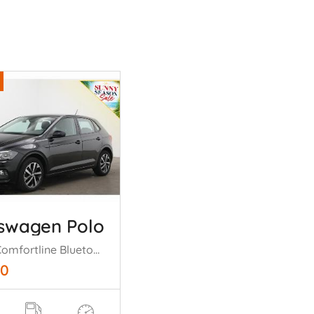
swagen Polo
1.0 TSI Comfortline Bluetooth Airco Cruise PDC
50