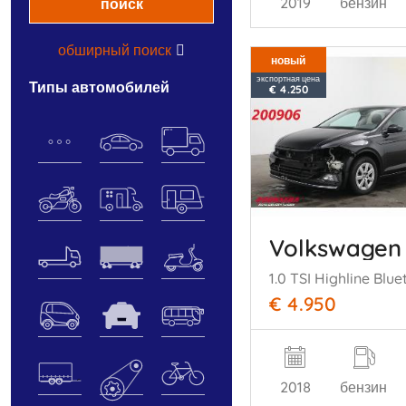
2019
бензин
поиск
обширный поиск
новый
экспортная цена
типы автомобилей
€ 4.250
Volkswagen
€ 4.950
2018
бензин