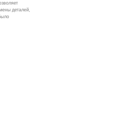
озволяет
амены деталей,
было