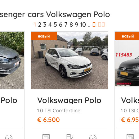
senger cars Volkswagen Polo
1
2
3
4
5
6
7
8
9
10
..
новый
новый
 Polo
Volkswagen Polo
Volk
1.0 TSI Comfortline
€ 6.500
€ 6.9