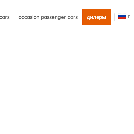
cars
occasion passenger cars
дилеры