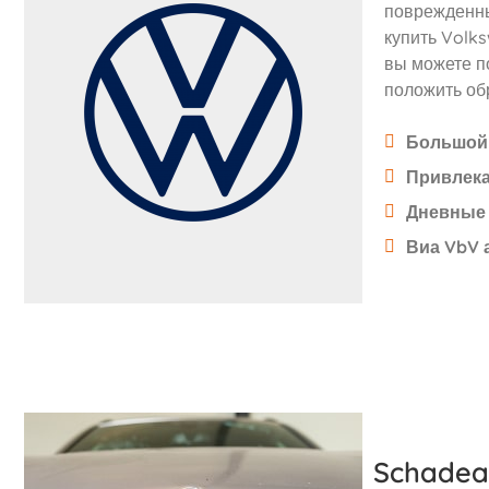
поврежденны
купить Volk
вы можете п
положить обр
Большой 
Привлек
Дневные 
Виа VbV 
Schadea