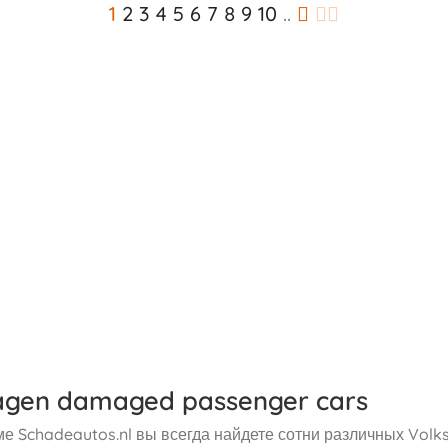
1
2
3
4
5
6
7
8
9
10
..
agen damaged passenger cars
е Schadeautos.nl вы всегда найдете сотни различных Vol