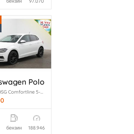
бензин
97.070
swagen Polo
1.0 TSI DSG Comfortline 5-drs Airco Cruise Bluetooth
50
бензин
188.946