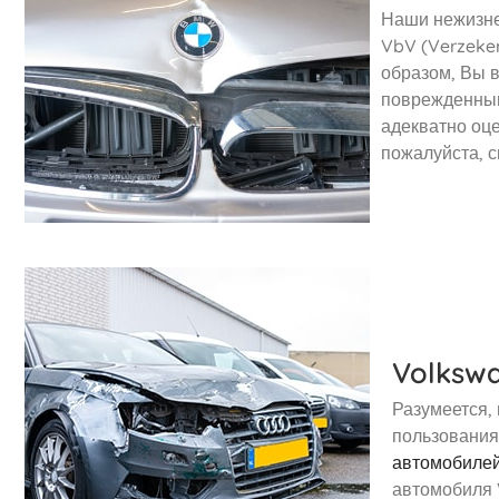
Наши нежизне
VbV (Verzeker
образом, Вы 
поврежденным
адекватно оц
пожалуйста, с
Volksw
Разумеется,
пользования
автомобиле
автомобиля 