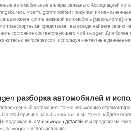
нные автомобильные дилеры связаны с Ассоциацией по т
ingsbureau Voertuigcriminaliteit) покупает их нежизненн
всегда можете купить неживой автомобиль [марка.name] от
и транспортными средствами, вы всегда найдете серию чет
енить состояние соответствующего Volkswagen. Для более 
вяжитесь с автосервисом, используя контактные данные на
agen разборка автомобилей и исп
 поврежденный автомобиль также необходимо отремонтирова
. По этой причине на Schadeautos.nl вы также найдете ог
й
и подержанных
Volkswagen деталей
. Мы предлагаем ком
Volkswagen к использованию.