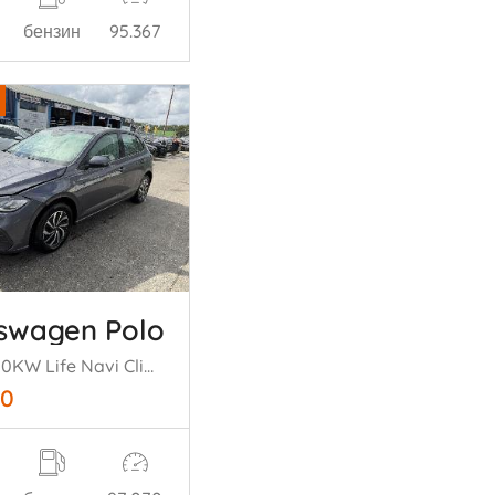
бензин
95.367
swagen Polo
1.0 TSI 70KW Life Navi Clima Camera Virt Dash NAP
50