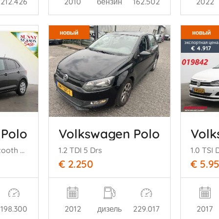
212.426
2010
бензин
162.502
2022
новый
новый
экспортная цена
€ 4.917
 Polo
Volkswagen Polo
Volk
1.0 TSI Highline Bluetooth Clima Cruise PDC
1.2 TDI 5 Drs
€ 2.250
€ 5.9
198.300
2012
дизель
229.017
2017