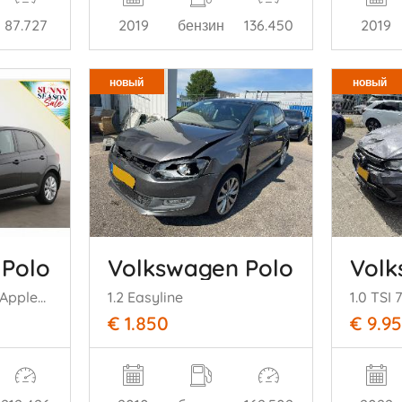
87.727
2019
бензин
136.450
2019
новый
новый
 Polo
Volkswagen Polo
Volk
1.0 TSI DSG Highline Apple/Android ACC Clima PDC
1.2 Easyline
€ 1.850
€ 9.9