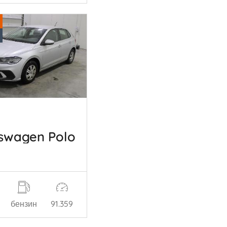
swagen Polo
бензин
91.359