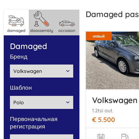
damaged pas
damaged
disassembly
occasion
новый
damaged
бренд
шаблон
Volkswagen
1.2tsi aut.
Первоначальная
€ 5.500
регистрация