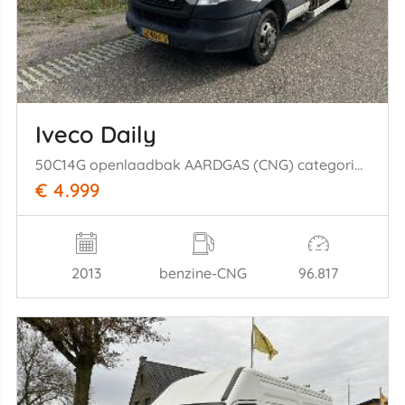
Iveco Daily
50C14G openlaadbak AARDGAS (CNG) categorie C rijbewijs, airco
€ 4.999
2013
benzine-CNG
96.817