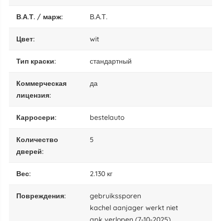
В.А.Т. / марж:
В.А.Т.
цвет:
wit
тип краски:
стандартный
коммерческая
да
лицензия:
карросери:
bestelauto
количество
5
дверей:
вес:
2.130 кг
повреждения:
gebruikssporen
kachel aanjager werkt niet
apk verlopen (7-10-2025)