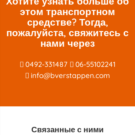
Хотите узнать больше об
этом транспортном
средстве? Тогда,
пожалуйста, свяжитесь с
нами через
0492-331487
06-55102241
info@bverstappen.com
Связанные с ними