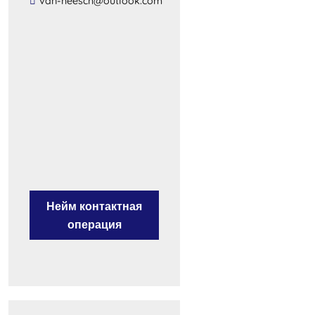
​van​-​heesch​@​outlook​.​com​
Нейм контактная
операция