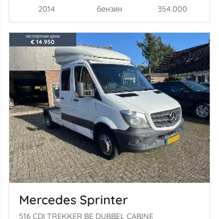
2014
бензин
354.000
экспортная цена
€ 14.950
Mercedes Sprinter
516 CDI TREKKER BE DUBBEL CABINE