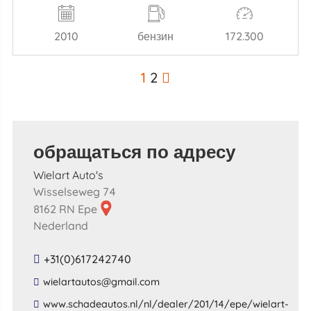
2010
бензин
172.300
1
2
обращаться по адресу
Wielart Auto's
Wisselseweg 74
8162 RN Epe
Nederland
+31(0)617242740
​wielartautos​@​gmail​.​com​
​www​.​schadeautos​.​nl​/​nl​/​dealer​/​201​/​14​/​epe​/​wielart​-​